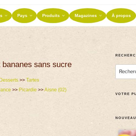
ES ET TERROIRS
s
Pays
Produits
Magazines
À propos
nos terroirs
RECHERC
t bananes sans sucre
Desserts
>>
Tartes
rance
>>
Picardie
>>
Aisne (02)
VOTRE PU
NOUVEAU