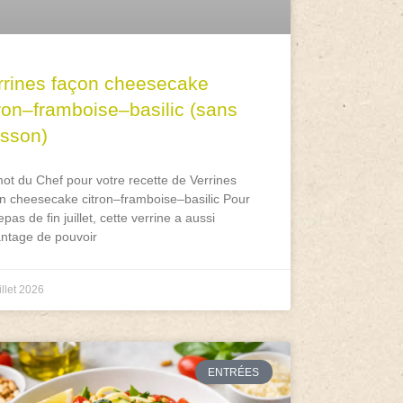
rrines façon cheesecake
tron–framboise–basilic (sans
isson)
ot du Chef pour votre recette de Verrines
n cheesecake citron–framboise–basilic Pour
epas de fin juillet, cette verrine a aussi
antage de pouvoir
illet 2026
ENTRÉES