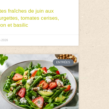
tes fraîches de juin aux
urgettes, tomates cerises,
ron et basilic
n 2026
ENTRÉES