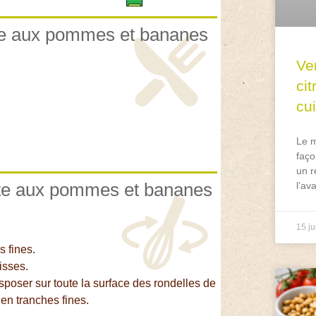
arte aux pommes et bananes
Ve
ci
cu
Le m
faço
un r
arte aux pommes et bananes
l’av
15 ju
 fines.
isses.
sposer sur toute la surface des rondelles de
n tranches fines.