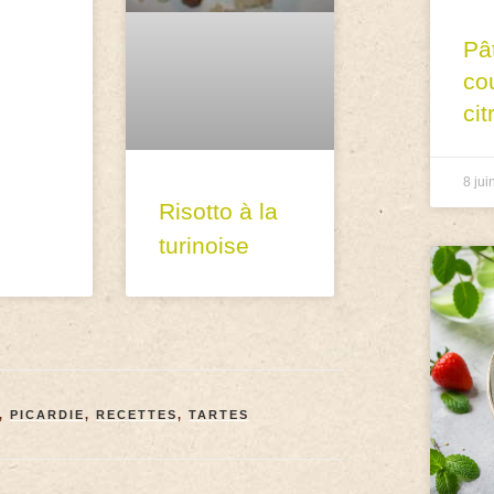
Pâ
co
cit
8 jui
Risotto à la
turinoise
,
PICARDIE
,
RECETTES
,
TARTES