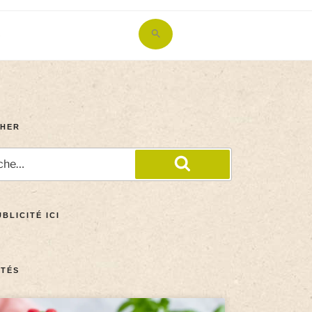
Search
for:
Search Button
HER
BLICITÉ ICI
TÉS