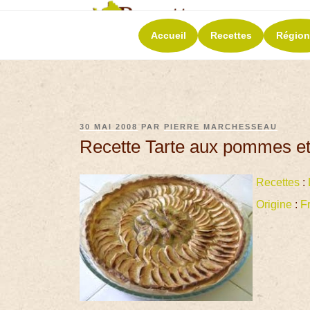
RECETT
Accueil
Recettes
Région
La richesse de 
30 MAI 2008
PAR
PIERRE MARCHESSEAU
Recette Tarte aux pommes e
Recettes
:
Origine
:
F