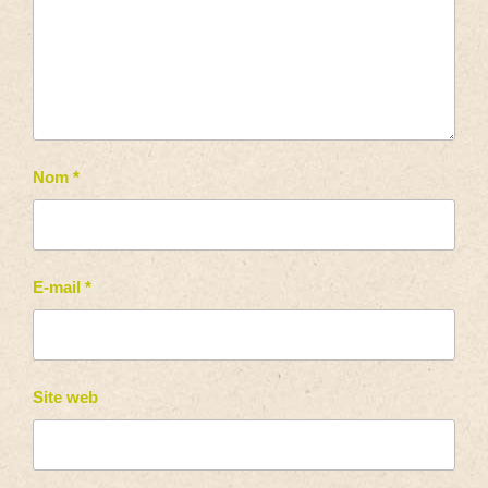
Nom
*
E-mail
*
Site web