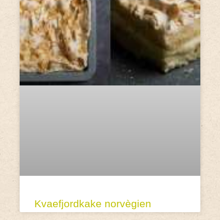
Kvaefjordkake norvègien