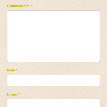
Commentaire
*
Nom
*
E-mail
*