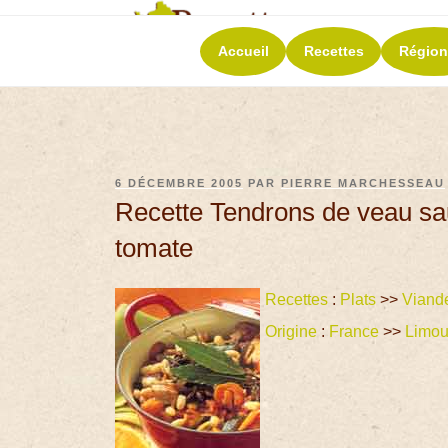
RECETT
Accueil
Recettes
Région
La richesse de 
6 DÉCEMBRE 2005
PAR
PIERRE MARCHESSEAU
Recette Tendrons de veau sau
tomate
Recettes
:
Plats
>>
Viand
Origine
:
France
>>
Limou