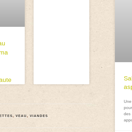
au
 ma
Sa
naute
asp
Une 
pour
des 
ETTES
,
VEAU
,
VIANDES
appo