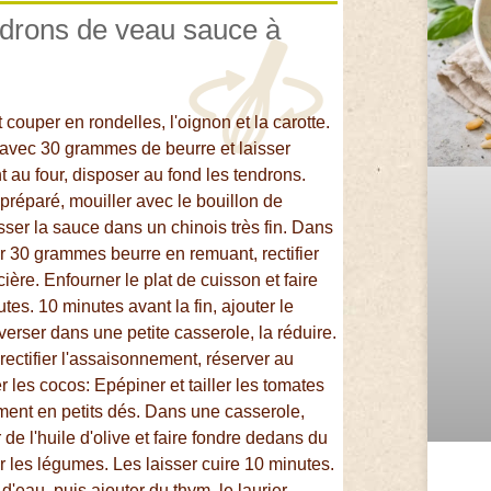
ndrons de veau sauce à
 couper en rondelles, l'oignon et la carotte.
 avec 30 grammes de beurre et laisser
t au four, disposer au fond les tendrons.
 préparé, mouiller avec le bouillon de
asser la sauce dans un chinois très fin. Dans
rer 30 grammes beurre en remuant, rectifier
ère. Enfourner le plat de cuisson et faire
tes. 10 minutes avant la fin, ajouter le
verser dans une petite casserole, la réduire.
ectifier l'assaisonnement, réserver au
les cocos: Epépiner et tailler les tomates
ement en petits dés. Dans une casserole,
 de l'huile d'olive et faire fondre dedans du
er les légumes. Les laisser cuire 10 minutes.
'eau, puis ajouter du thym, le laurier.