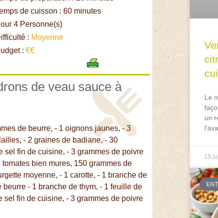
emps de cuisson : 60 minutes
our 4 Personne(s)
fficulté :
Moyenne
Ve
udget :
€€
ci
cu
ndrons de veau sauce à
Le m
faço
un r
es de beurre, - 1 oignons jaunes, - 3
l’av
lailles, - 2 graines de badiane, - 30
sel fin de cuisine, - 3 grammes de poivre
15 ju
- 3 tomates bien mures, 150 grammes de
ourgette moyenne, - 1 carotte, - 1 branche de
EN
e beurre - 1 branche de thym, - 1 feuille de
de sel fin de cuisine, - 3 grammes de poivre