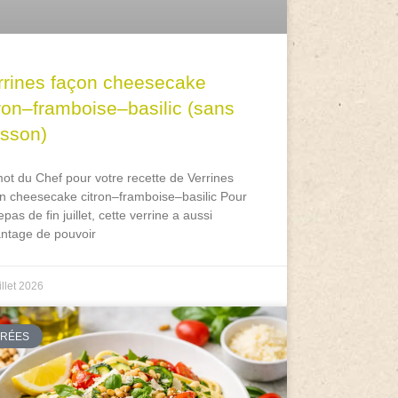
rrines façon cheesecake
tron–framboise–basilic (sans
isson)
ot du Chef pour votre recette de Verrines
n cheesecake citron–framboise–basilic Pour
epas de fin juillet, cette verrine a aussi
antage de pouvoir
illet 2026
TRÉES