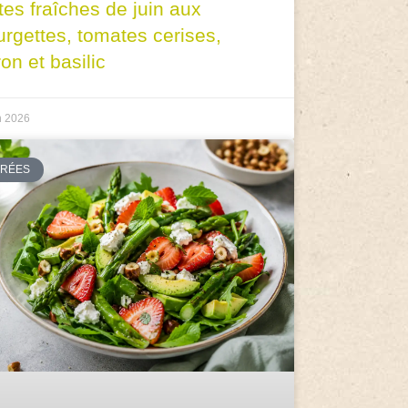
tes fraîches de juin aux
urgettes, tomates cerises,
ron et basilic
n 2026
TRÉES