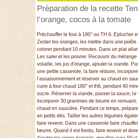
Préparation de la recette Te
l’orange, cocos à la tomate
Préchauffer le four à 180° ou TH 6. Eplucher et
Zester les oranges, les mettre dans une poêle
colorer pendant 10 minutes. Dans un plat allan
Les saler et les poivrer. Recouvrir du mélange
volaille, les jus d'orange, ajouter la viande. P
une petite casserole, la faire réduire, incorpo
l'assaisonnement et réserver au chaud en sauci
cuire à four chaud 180° et th6, pendant 40 minu
sucre. Réserver la viande, passer la sauce, la 
Incorporer 30 grammes de beurre en remuant, r
chaud en saucière. Pendant ce temps, préparer 
en petits dés. Tailler les autres légumes égal
faire revenir. Dans une casserole faire chauffer
beurre. Quand il est fondu, faire revenir et dor
Ajouter les cocos écossés, mouiller avec 50 cl d