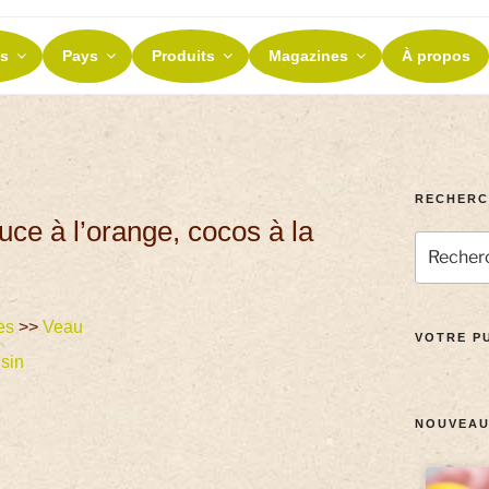
ES ET TERROIRS
s
Pays
Produits
Magazines
À propos
nos terroirs
RECHERC
ce à l’orange, cocos à la
es
>>
Veau
VOTRE PU
sin
NOUVEAU