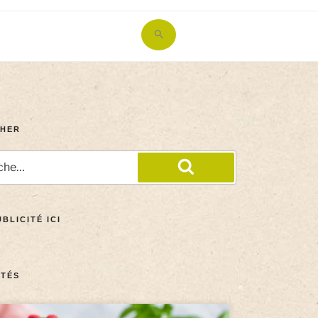
Search
for:
Search Button
HER
BLICITÉ ICI
TÉS