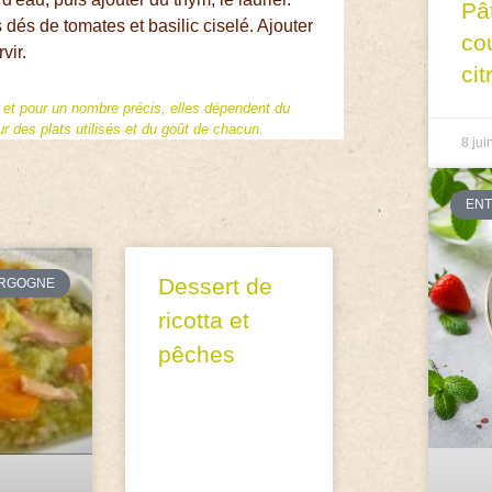
Pâ
s dés de tomates et basilic ciselé. Ajouter
co
vir.
cit
f et pour un nombre précis, elles dépendent du
 des plats utilisés et du goût de chacun.
8 jui
EN
Dessert de
RGOGNE
ricotta et
pêches