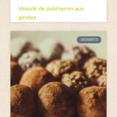
Velouté de potimarron aux
girolles
DESSERTS