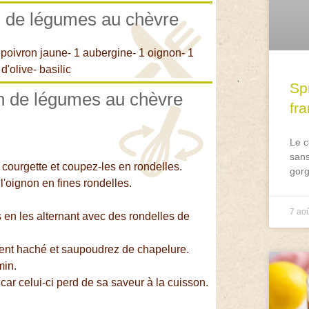
an de légumes au chèvre
 poivron jaune- 1 aubergine- 1 oignon- 1
'olive- basilic
Spr
an de légumes au chèvre
fr
Le c
sans
a courgette et coupez-les en rondelles.
gorg
l'oignon en fines rondelles.
7 ao
 en les alternant avec des rondelles de
nement haché et saupoudrez de chapelure.
min.
car celui-ci perd de sa saveur à la cuisson.