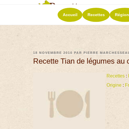
RECETT
Accueil
Recettes
Région
La richesse de 
18 NOVEMBRE 2010
PAR
PIERRE MARCHESSEA
Recette Tian de légumes au 
Recettes
:
Origine
:
F