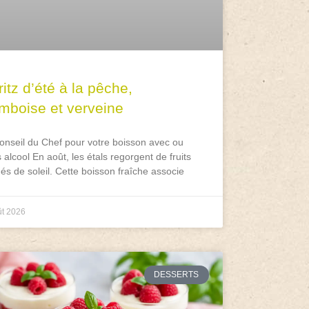
itz d’été à la pêche,
amboise et verveine
onseil du Chef pour votre boisson avec ou
 alcool En août, les étals regorgent de fruits
és de soleil. Cette boisson fraîche associe
ût 2026
DESSERTS