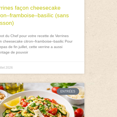
rrines façon cheesecake
tron–framboise–basilic (sans
isson)
ot du Chef pour votre recette de Verrines
n cheesecake citron–framboise–basilic Pour
epas de fin juillet, cette verrine a aussi
antage de pouvoir
illet 2026
ENTRÉES