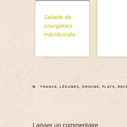
Salade de
courgettes
méridionale
FRANCE
,
LÉGUMES
,
ORIGINE
,
PLATS
,
REC
Laisser un commentaire