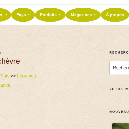
ES ET TERROIRS
s
Pays
Produits
Magazines
À propos
nos terroirs
RECHERC
U
chèvre
Plats
>>
Légumes
rance
VOTRE PU
NOUVEAU