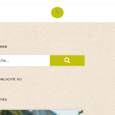
Search
for:
Search Button
HER
BLICITÉ ICI
TÉS