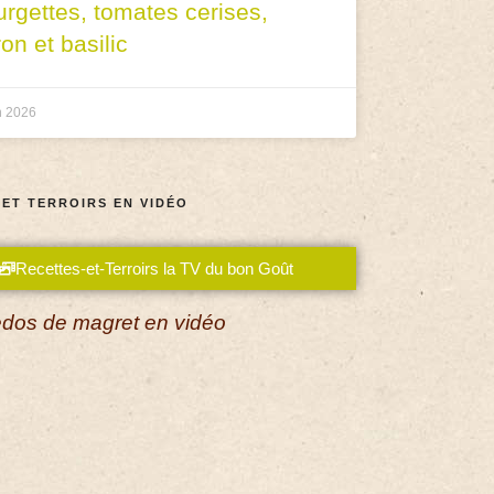
urgettes, tomates cerises,
ron et basilic
n 2026
 ET TERROIRS EN VIDÉO
Recettes-et-Terroirs la TV du bon Goût
dos de magret en vidéo