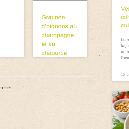
Ve
ci
Gratinée
cu
d’oignons au
champagne
Le m
et au
faço
un r
chaource
l’av
15 ju
ETTES