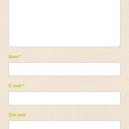
Nom
*
E-mail
*
Site web