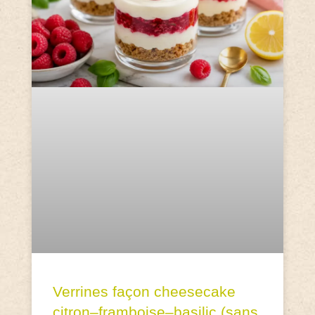
Verrines façon cheesecake
citron–framboise–basilic (sans