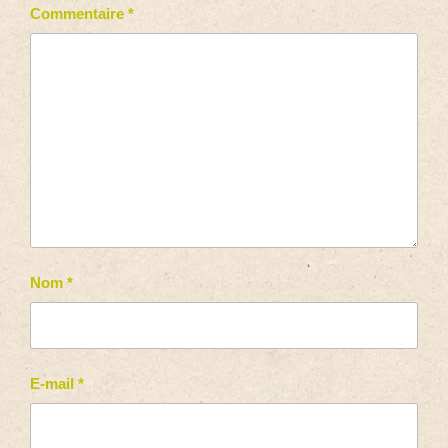
Commentaire
*
Nom
*
E-mail
*