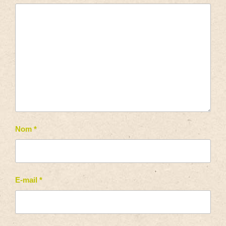
Nom
*
E-mail
*