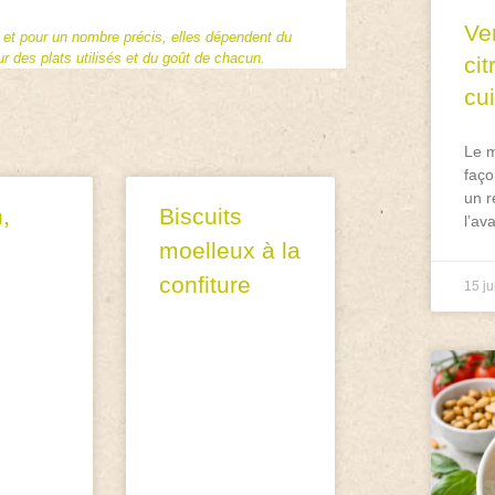
Ve
f et pour un nombre précis, elles dépendent du
 des plats utilisés et du goût de chacun.
ci
cu
Le m
faço
un r
,
Biscuits
l’av
moelleux à la
confiture
15 ju