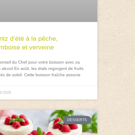
itz d’été à la pêche,
amboise et verveine
onseil du Chef pour votre boisson avec ou
 alcool En août, les étals regorgent de fruits
és de soleil. Cette boisson fraîche associe
ût 2026
DESSERTS