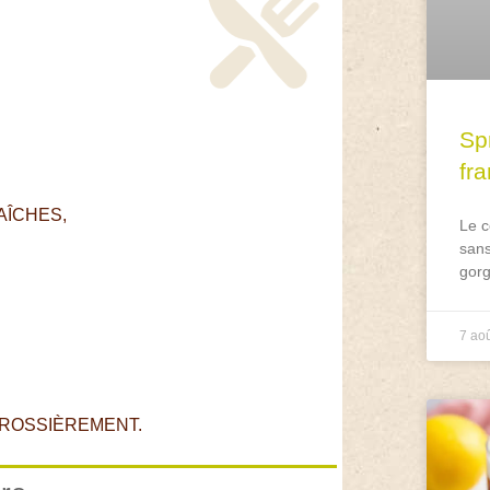
Spr
fr
AÎCHES,
Le c
sans
gorg
7 ao
GROSSIÈREMENT.