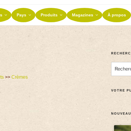
ES ET TERROIRS
s
Pays
Produits
Magazines
À propos
nos terroirs
RECHERC
ts
>>
Crèmes
VOTRE PU
NOUVEAU