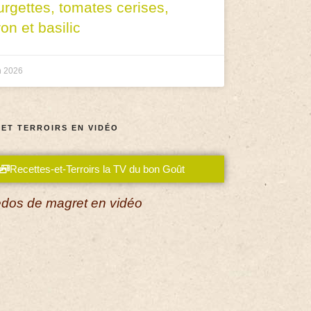
urgettes, tomates cerises,
ron et basilic
n 2026
 ET TERROIRS EN VIDÉO
Recettes-et-Terroirs la TV du bon Goût
dos de magret en vidéo