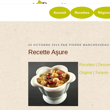
RECETT
Accueil
Recettes
Région
La richesse de 
29 OCTOBRE 2014
PAR
PIERRE MARCHESSEAU
Recette Aşure
Recettes
:
Desser
Origine
:
Turquie