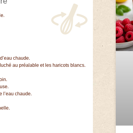
ure
le.
 d’eau chaude.
luché au préalable et les haricots blancs.
oin.
euse.
de l’eau chaude.
elle.