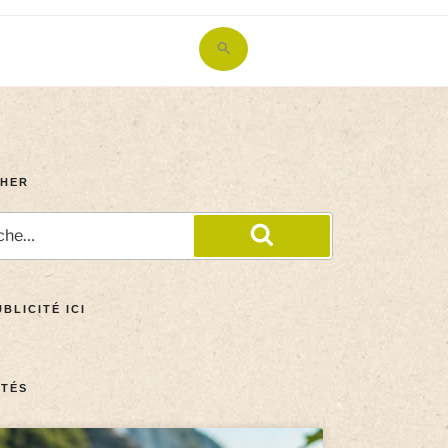
Search
for:
Search Button
HER
BLICITÉ ICI
TÉS