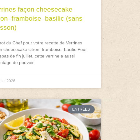
rrines façon cheesecake
tron–framboise–basilic (sans
isson)
ot du Chef pour votre recette de Verrines
n cheesecake citron–framboise–basilic Pour
epas de fin juillet, cette verrine a aussi
antage de pouvoir
illet 2026
ENTRÉES