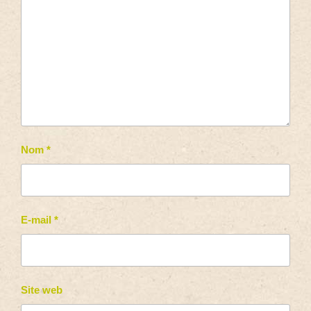
Nom
*
E-mail
*
Site web