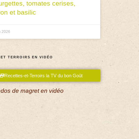
urgettes, tomates cerises,
ron et basilic
n 2026
 ET TERROIRS EN VIDÉO
Recettes-et-Terroirs la TV du bon Goût
dos de magret en vidéo