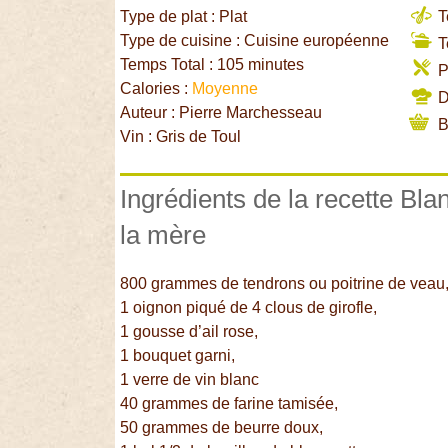
Type de plat : Plat
T
Type de cuisine : Cuisine européenne
T
Temps Total : 105 minutes
P
Calories :
Moyenne
Di
Auteur : Pierre Marchesseau
B
Vin : Gris de Toul
Ingrédients de la recette Bl
la mère
800 grammes de tendrons ou poitrine de veau
1 oignon piqué de 4 clous de girofle,
1 gousse d’ail rose,
1 bouquet garni,
1 verre de vin blanc
40 grammes de farine tamisée,
50 grammes de beurre doux,