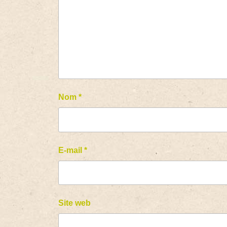
Nom
*
E-mail
*
Site web