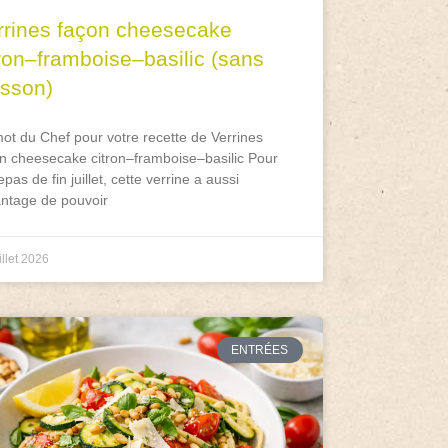
rrines façon cheesecake
tron–framboise–basilic (sans
isson)
ot du Chef pour votre recette de Verrines
n cheesecake citron–framboise–basilic Pour
epas de fin juillet, cette verrine a aussi
antage de pouvoir
illet 2026
ENTRÉES