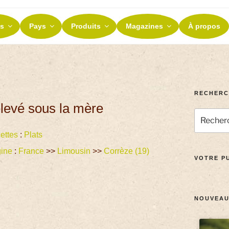
ES ET TERROIRS
s
Pays
Produits
Magazines
À propos
nos terroirs
RECHERC
élevé sous la mère
ettes
:
Plats
gine
:
France
>>
Limousin
>>
Corrèze (19)
VOTRE PU
NOUVEAU