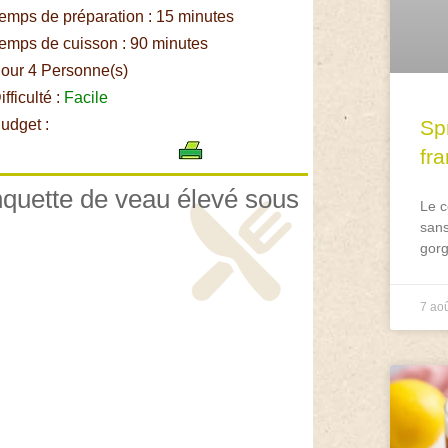
emps de préparation : 15 minutes
emps de cuisson : 90 minutes
our 4 Personne(s)
fficulté :
Facile
udget :
Spr
fr
anquette de veau élevé sous
Le c
sans
gorg
,
7 ao