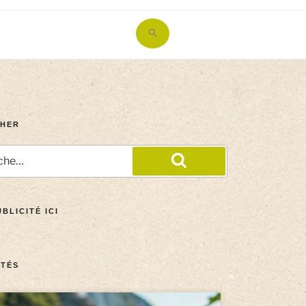
Search
for:
Search Button
HER
BLICITÉ ICI
TÉS