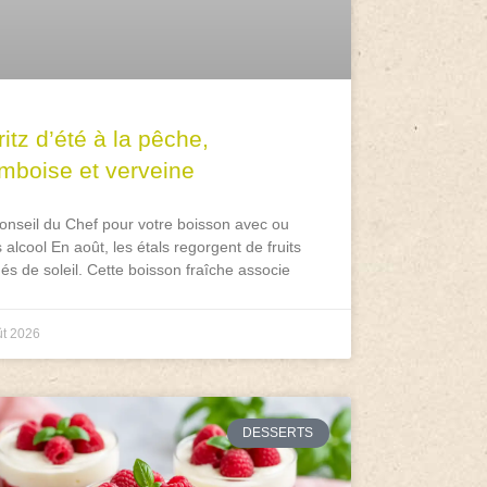
itz d’été à la pêche,
amboise et verveine
onseil du Chef pour votre boisson avec ou
 alcool En août, les étals regorgent de fruits
és de soleil. Cette boisson fraîche associe
ût 2026
DESSERTS