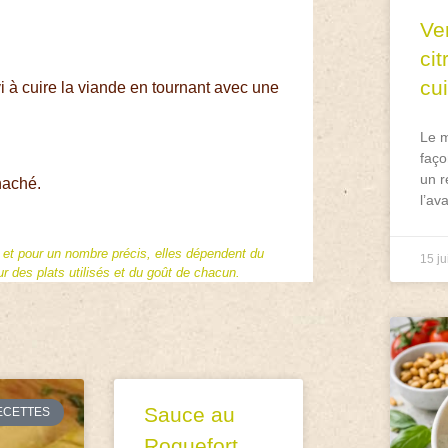
Ve
ci
cu
i à cuire la viande en tournant avec une
Le m
faço
un r
haché.
l’av
f et pour un nombre précis, elles dépendent du
15 ju
 des plats utilisés et du goût de chacun.
Sauce au
ECETTES
Roquefort