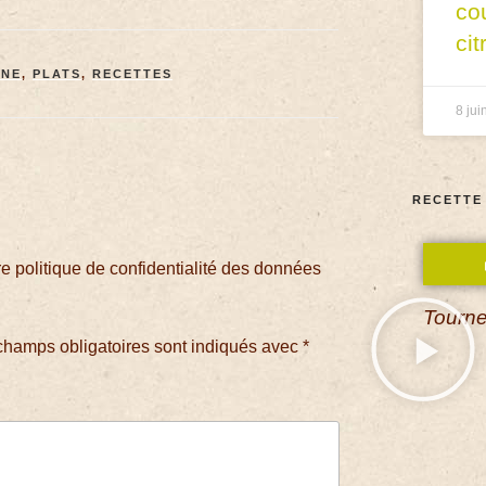
co
cit
INE
,
PLATS
,
RECETTES
8 jui
RECETTE
 politique de confidentialité des données
Tourne
champs obligatoires sont indiqués avec
*