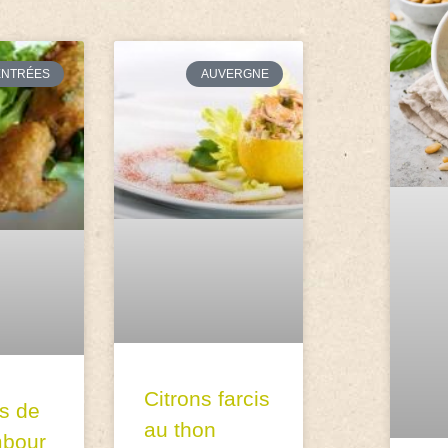
ENTRÉES
AUVERGNE
Citrons farcis
s de
au thon
mbour