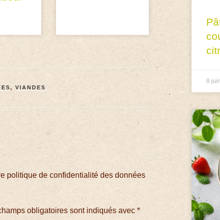
Pâ
co
cit
8 jui
TES
,
VIANDES
 politique de confidentialité des données
champs obligatoires sont indiqués avec
*