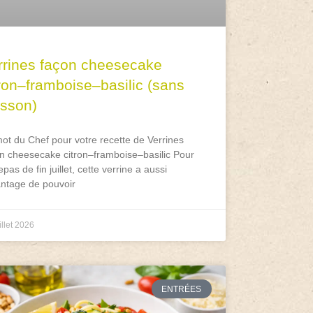
rrines façon cheesecake
tron–framboise–basilic (sans
isson)
ot du Chef pour votre recette de Verrines
n cheesecake citron–framboise–basilic Pour
epas de fin juillet, cette verrine a aussi
antage de pouvoir
illet 2026
ENTRÉES