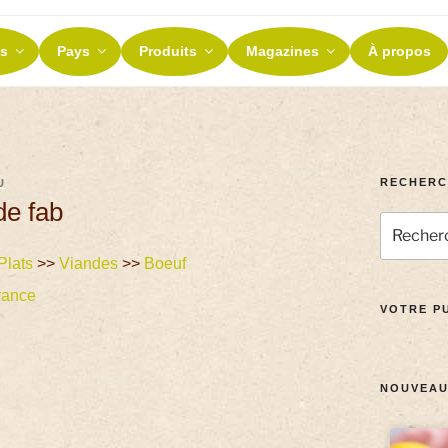
ES ET TERROIRS
s
Pays
Produits
Magazines
À propos
nos terroirs
RECHERC
U
de fab
Plats
>>
Viandes
>>
Boeuf
rance
VOTRE PU
NOUVEAU