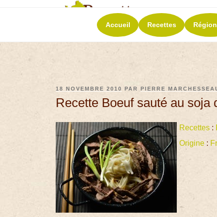
RECETT
Accueil
Recettes
Région
La richesse de 
18 NOVEMBRE 2010
PAR
PIERRE MARCHESSEA
Recette Boeuf sauté au soja 
Recettes
:
Origine
:
F