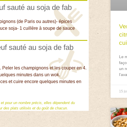
uf sauté au soja de fab
pignons (de Paris ou autres)- épices
Ve
auce soja- 1 cuillère à soupe de sauce
ci
cu
uf sauté au soja de fab
Le m
faço
s. Peler les champignons et les couper en 4.
un r
 quelques minutes dans un wok.
l’av
pices et cuire encore quelques minutes en
15 ju
f et pour un nombre précis, elles dépendent du
 des plats utilisés et du goût de chacun.