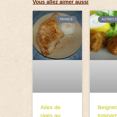
Vous allez aimer aussi
FRANCE
AUTRES 
Ailes de
Beignet
raies au
topina