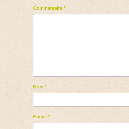
Commentaire
*
Nom
*
E-mail
*