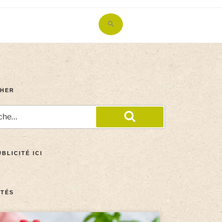
Search
for:
Search Button
HER
BLICITÉ ICI
TÉS