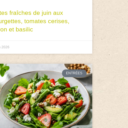
tes fraîches de juin aux
urgettes, tomates cerises,
ron et basilic
n 2026
ENTRÉES