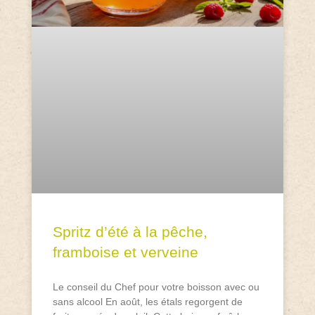
Spritz d’été à la pêche,
framboise et verveine
Le conseil du Chef pour votre boisson avec ou
sans alcool En août, les étals regorgent de