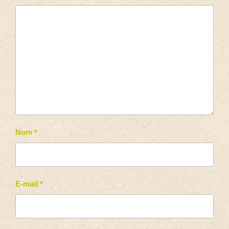
Nom
*
E-mail
*