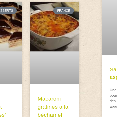
ESSERTS
FRANCE
Sa
asp
Une 
pour
Macaroni
des 
t
gratinés à la
appo
es’
béchamel