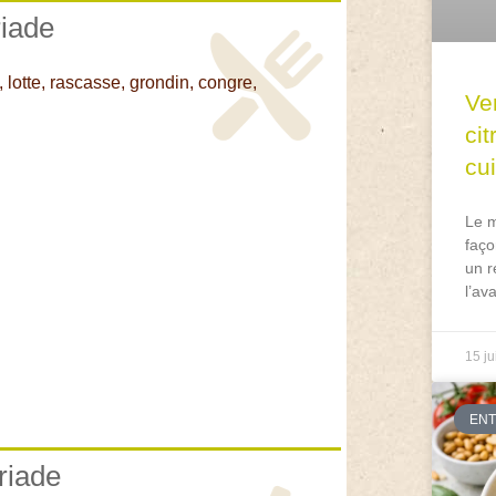
riade
, lotte, rascasse, grondin, congre,
Ve
ci
cu
Le m
faço
un r
l’av
15 ju
EN
riade