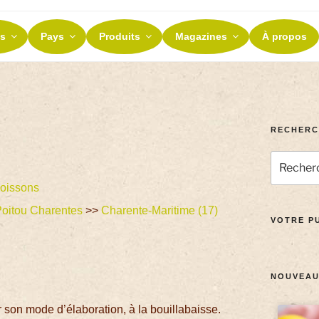
ES ET TERROIRS
s
Pays
Produits
Magazines
À propos
nos terroirs
RECHERC
oissons
oitou Charentes
>>
Charente-Maritime (17)
VOTRE PU
NOUVEAU
son mode d’élaboration, à la bouillabaisse.