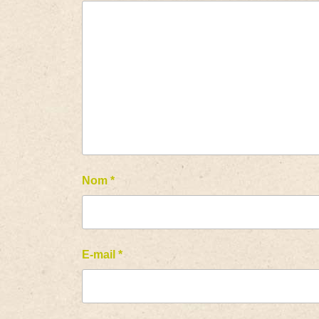
Nom
*
E-mail
*