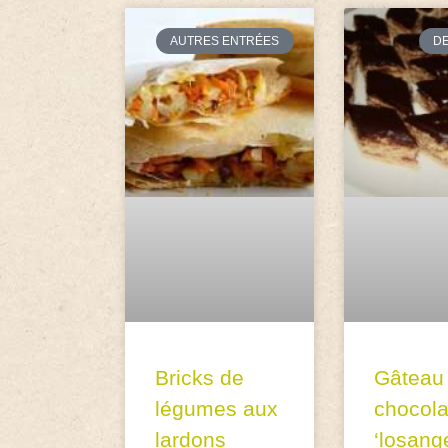
AUTRES ENTRÉES
D
Bricks de
Gâteau
légumes aux
chocola
lardons
‘losang