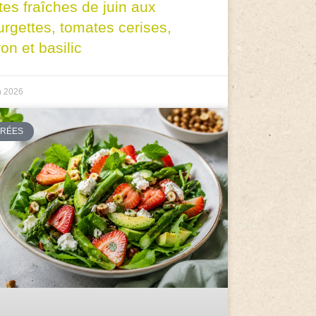
tes fraîches de juin aux
urgettes, tomates cerises,
ron et basilic
n 2026
TRÉES