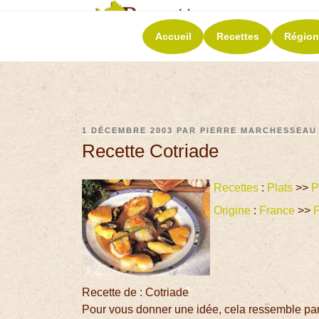
RECETT
Accueil
Recettes
Région
La richesse de 
1 DÉCEMBRE 2003
PAR
PIERRE MARCHESSEAU
Recette Cotriade
Recettes
:
Plats
>>
P
Origine
:
France
>>
P
Recette de : Cotriade
Pour vous donner une idée, cela ressemble par 