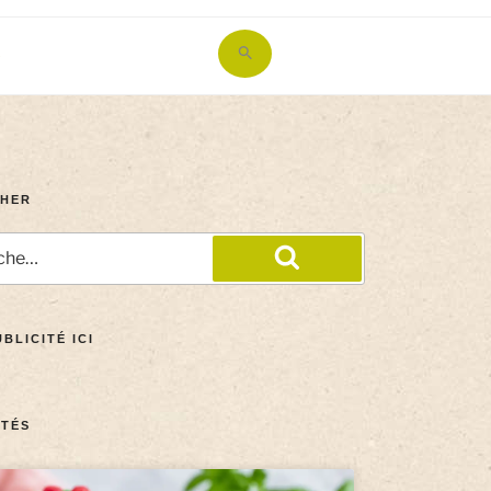
Search
for:
Search Button
HER
BLICITÉ ICI
TÉS