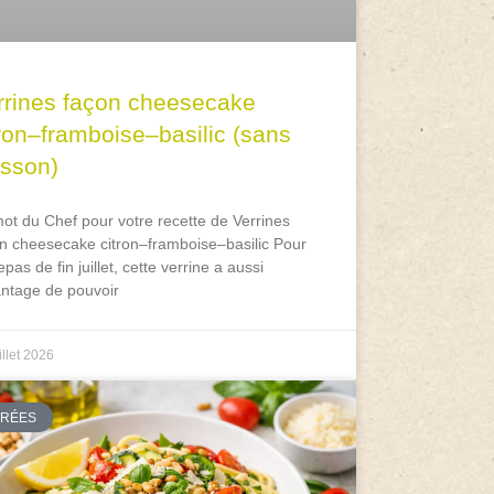
rrines façon cheesecake
tron–framboise–basilic (sans
isson)
ot du Chef pour votre recette de Verrines
n cheesecake citron–framboise–basilic Pour
epas de fin juillet, cette verrine a aussi
antage de pouvoir
illet 2026
TRÉES