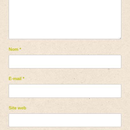
Nom
*
E-mail
*
Site web