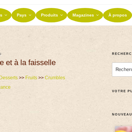
ES ET TERROIRS
s
Pays
Produits
Magazines
À propos
nos terroirs
RECHERC
U
 et à la faisselle
Desserts
>>
Fruits
>>
Crumbles
rance
VOTRE PU
NOUVEAU