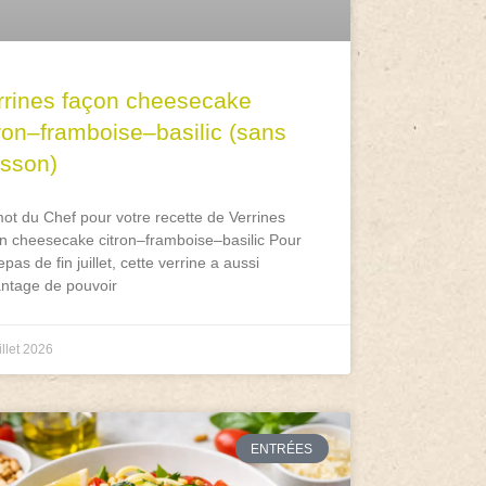
rrines façon cheesecake
tron–framboise–basilic (sans
isson)
ot du Chef pour votre recette de Verrines
n cheesecake citron–framboise–basilic Pour
epas de fin juillet, cette verrine a aussi
antage de pouvoir
illet 2026
ENTRÉES