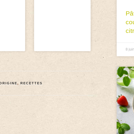
Pâ
co
cit
8 jui
ORIGINE
,
RECETTES