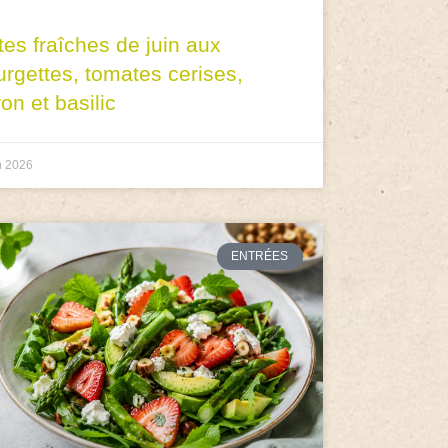
tes fraîches de juin aux
urgettes, tomates cerises,
ron et basilic
n 2026
ENTRÉES