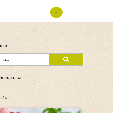
Search
for:
Search Button
HER
BLICITÉ ICI
TÉS