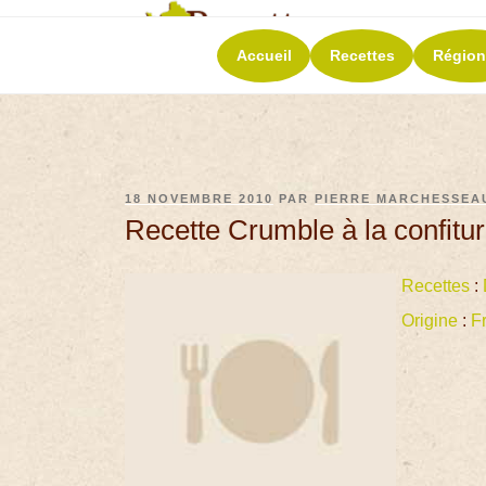
RECETT
Accueil
Recettes
Région
La richesse de 
18 NOVEMBRE 2010
PAR
PIERRE MARCHESSEA
Recette Crumble à la confiture
Recettes
:
Origine
:
F