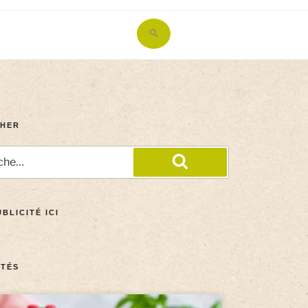
Search
for:
Search Button
HER
BLICITÉ ICI
TÉS