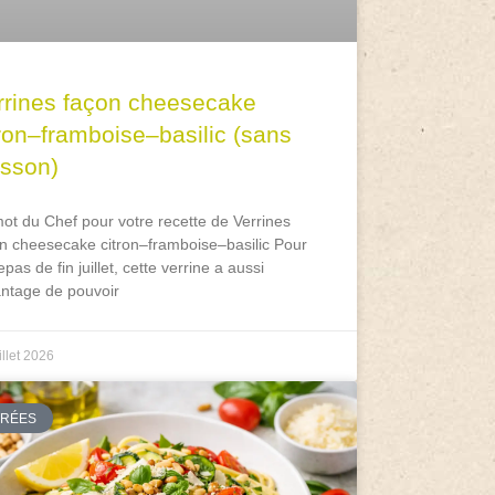
rrines façon cheesecake
tron–framboise–basilic (sans
isson)
ot du Chef pour votre recette de Verrines
n cheesecake citron–framboise–basilic Pour
epas de fin juillet, cette verrine a aussi
antage de pouvoir
illet 2026
TRÉES