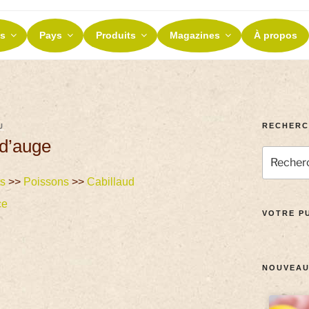
ES ET TERROIRS
s
Pays
Produits
Magazines
À propos
nos terroirs
RECHERC
U
 d’auge
ts
>>
Poissons
>>
Cabillaud
ce
VOTRE PU
NOUVEAU