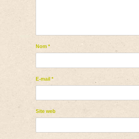
Nom
*
E-mail
*
Site web