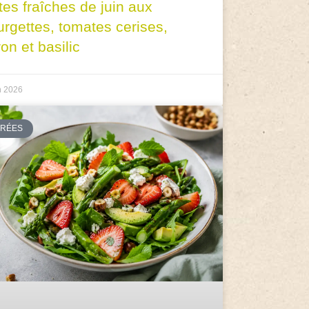
tes fraîches de juin aux
urgettes, tomates cerises,
ron et basilic
n 2026
TRÉES