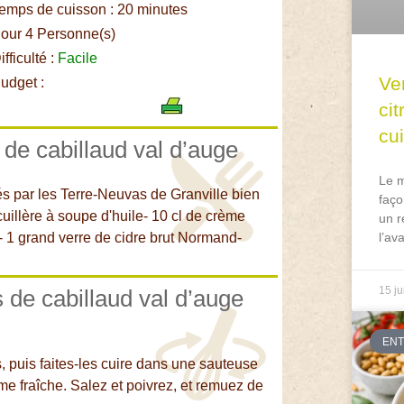
emps de cuisson : 20 minutes
our 4 Personne(s)
fficulté :
Facile
Ve
udget :
ci
cu
 de cabillaud val d’auge
Le m
s par les Terre-Neuvas de Granville bien
faço
uillère à soupe d'huile- 10 cl de crème
un r
s- 1 grand verre de cidre brut Normand-
l’av
15 ju
 de cabillaud val d’auge
EN
, puis faites-les cuire dans une sauteuse
ème fraîche. Salez et poivrez, et remuez de