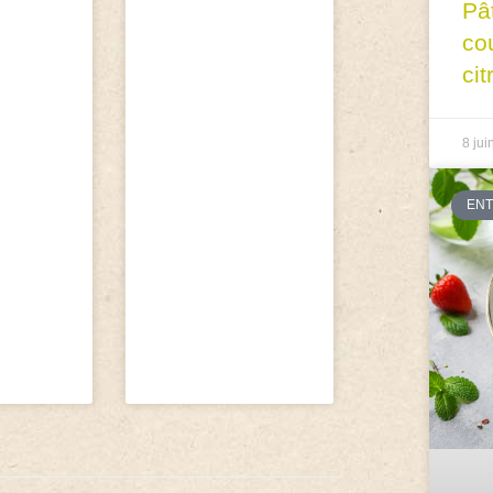
Pâ
co
cit
8 jui
EN