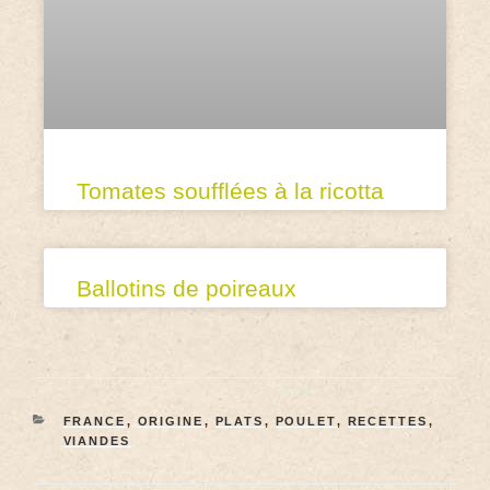
Tomates soufflées à la ricotta
Ballotins de poireaux
FRANCE
,
ORIGINE
,
PLATS
,
POULET
,
RECETTES
,
VIANDES