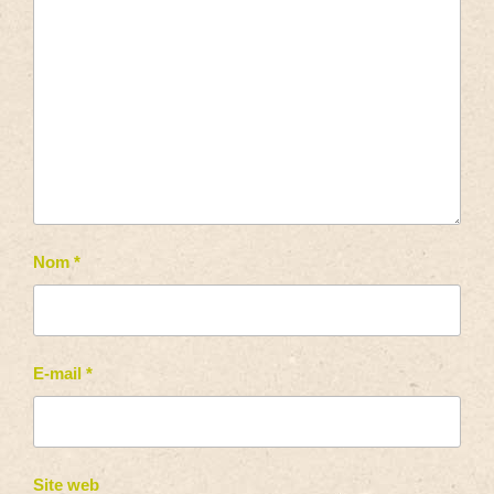
Nom
*
E-mail
*
Site web