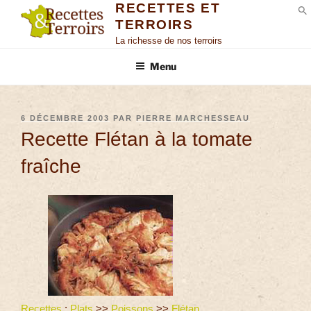
RECETTES ET
TERROIRS
S
La richesse de nos terroirs
Menu
6 DÉCEMBRE 2003
PAR
PIERRE MARCHESSEAU
Recette Flétan à la tomate
fraîche
Recettes
:
Plats
>>
Poissons
>>
Flétan