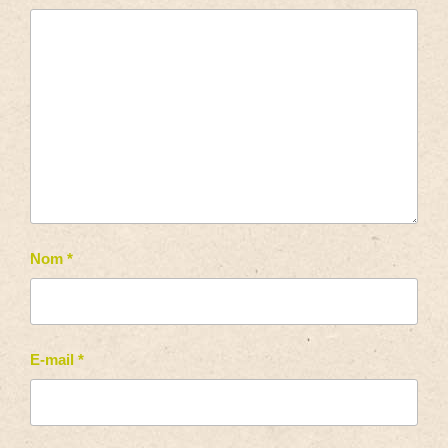
Nom
*
E-mail
*