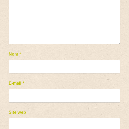
Nom
*
E-mail
*
Site web