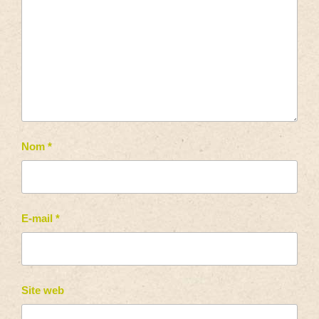
Nom
*
E-mail
*
Site web