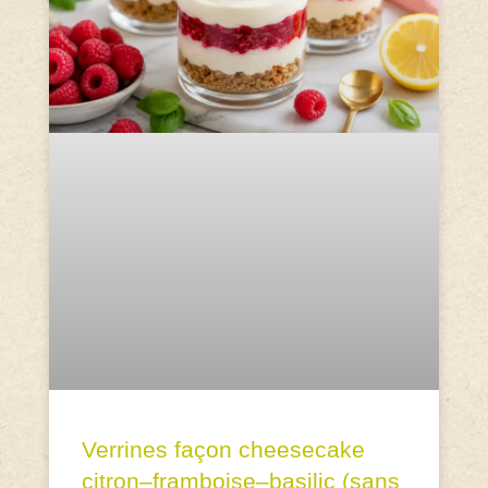
Verrines façon cheesecake
citron–framboise–basilic (sans