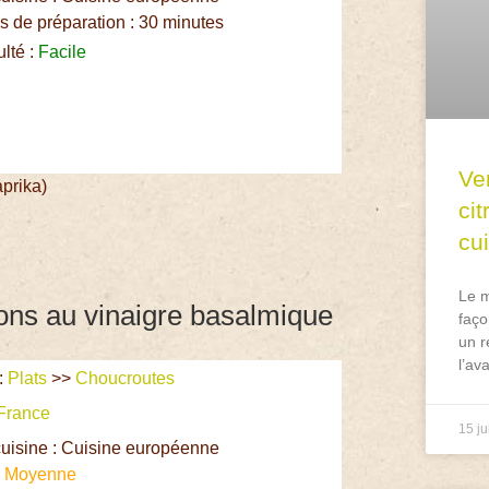
 de préparation : 30 minutes
ulté :
Facile
Ve
prika)
ci
cu
Le m
ons au vinaigre basalmique
faço
un r
l’av
:
Plats
>>
Choucroutes
France
15 ju
uisine : Cuisine européenne
:
Moyenne