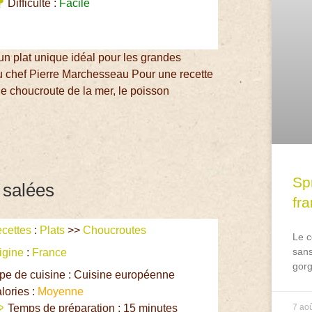
Difficulté :
Facile
 un plat unique idéal pour les grandes
 du chef Pierre Marchesseau Pour une recette
ne choucroute de la mer, le poisson
Spr
 salées
fr
cettes
:
Plats
>>
Choucroutes
Le c
sans
igine
:
France
gorg
pe de cuisine : Cuisine européenne
lories :
Moyenne
Temps de préparation : 15 minutes
7 ao