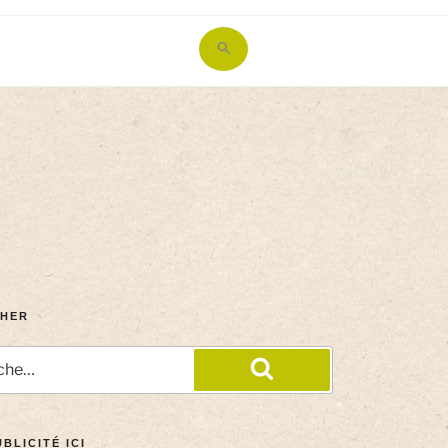
Search
for:
Search Button
HER
BLICITÉ ICI