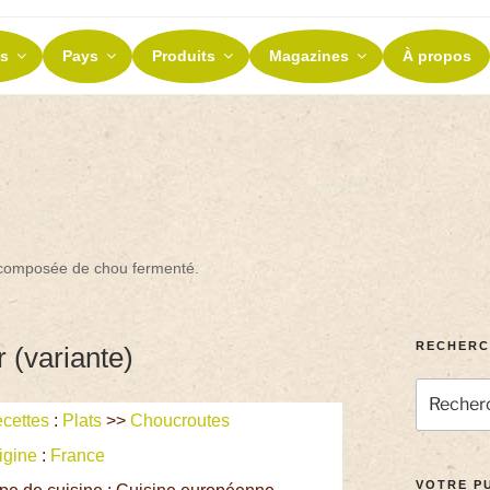
ES ET TERROIRS
s
Pays
Produits
Magazines
À propos
nos terroirs
e composée de chou fermenté.
RECHERC
 (variante)
cettes
:
Plats
>>
Choucroutes
igine
:
France
VOTRE PU