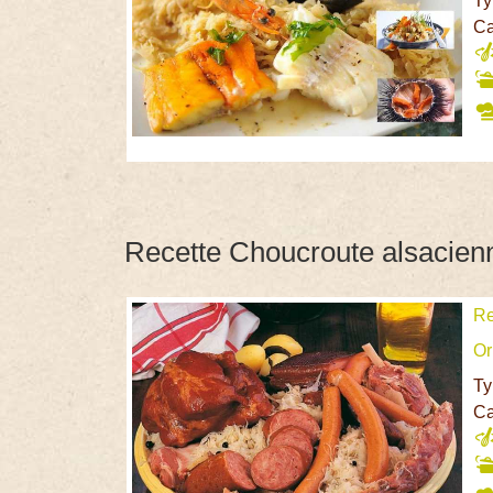
Ty
Ca
Recette Choucroute alsacienne
Re
Or
Ty
Ca