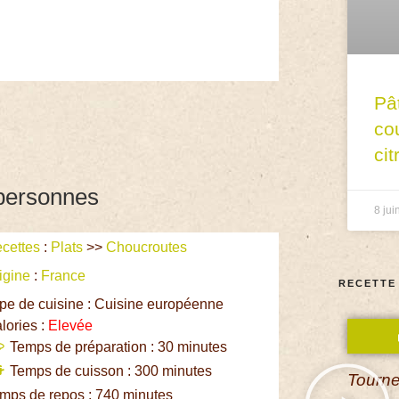
Pâ
co
cit
personnes
8 jui
cettes
:
Plats
>>
Choucroutes
igine
:
France
RECETTE
pe de cuisine : Cuisine européenne
lories :
Elevée
Temps de préparation : 30 minutes
Temps de cuisson : 300 minutes
Tourne
mps de repos : 740 minutes