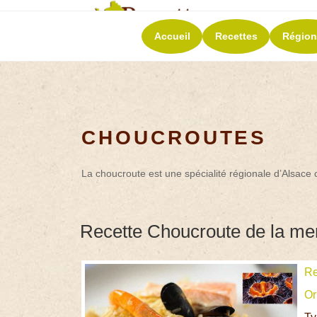
RECETT
Accueil
Recettes
Région
La richesse de 
CHOUCROUTES
La choucroute est une spécialité régionale d’Alsac
Recette Choucroute de la mer
Re
Or