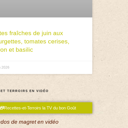
tes fraîches de juin aux
urgettes, tomates cerises,
ron et basilic
n 2026
 ET TERROIRS EN VIDÉO
Recettes-et-Terroirs la TV du bon Goût
dos de magret en vidéo