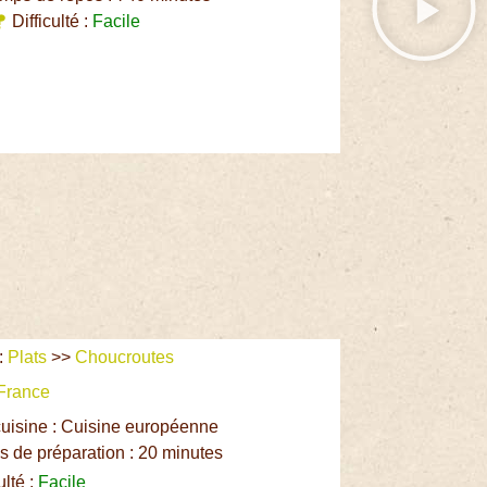
Difficulté :
Facile
:
Plats
>>
Choucroutes
France
uisine : Cuisine européenne
 de préparation : 20 minutes
ulté :
Facile