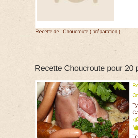
Recette de : Choucroute ( préparation )
Recette Choucroute pour 20 
Re
Or
Ty
Ca
Te