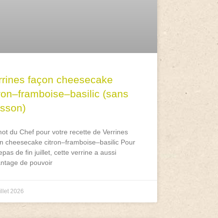
rrines façon cheesecake
tron–framboise–basilic (sans
isson)
ot du Chef pour votre recette de Verrines
n cheesecake citron–framboise–basilic Pour
epas de fin juillet, cette verrine a aussi
antage de pouvoir
illet 2026