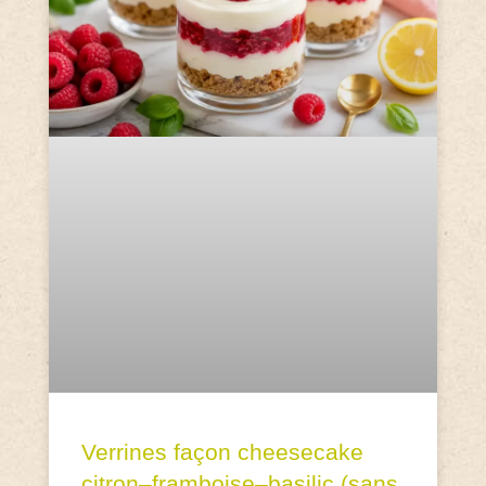
Verrines façon cheesecake
citron–framboise–basilic (sans