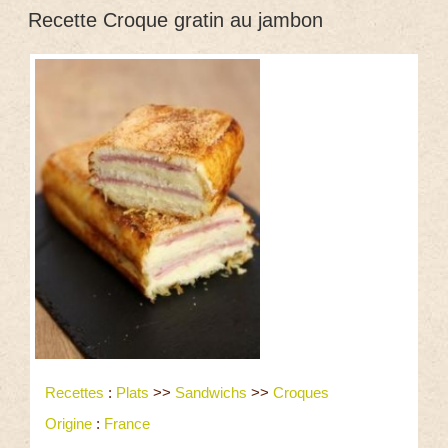
Recette Croque gratin au jambon
Recettes
:
Plats
>>
Sandwichs
>>
Croques
Origine
:
France