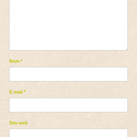
Nom
*
E-mail
*
Site web