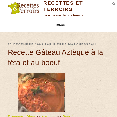
RECETTES ET
TERROIRS
S
La richesse de nos terroirs
Menu
10 DÉCEMBRE 2003
PAR
PIERRE MARCHESSEAU
Recette Gâteau Aztèque à la
féta et au boeuf
Recettes
:
Plats
>>
Viandes
>>
Boeuf