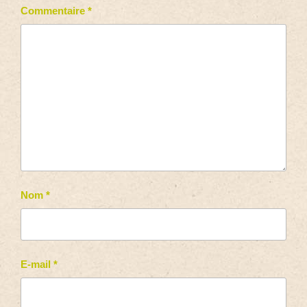
Commentaire
*
Nom
*
E-mail
*