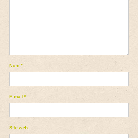
Nom
*
E-mail
*
Site web