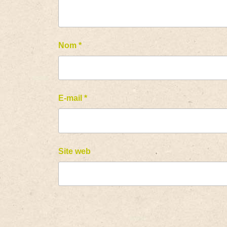
Nom
*
E-mail
*
Site web