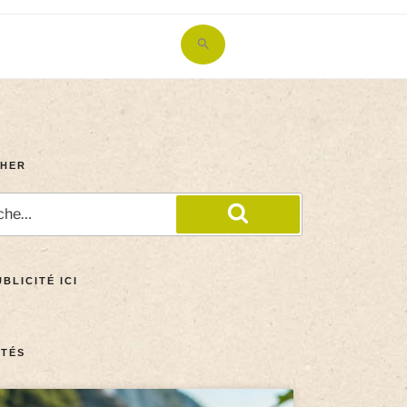
Search
for:
Search Button
HER
BLICITÉ ICI
TÉS