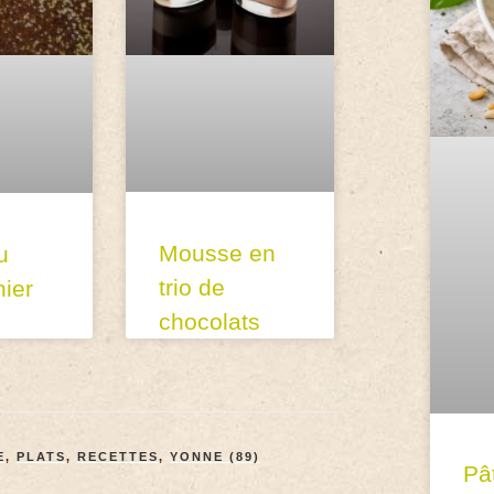
Mousse en
u
trio de
ier
chocolats
E
,
PLATS
,
RECETTES
,
YONNE (89)
Pâ