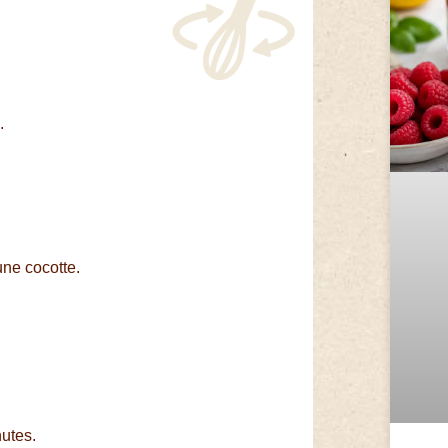
.
une cocotte.
nutes.