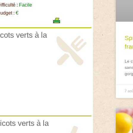
fficulté :
Facile
udget :
€
cots verts à la
Spr
fr
Le c
sans
gorg
7 ao
icots verts à la