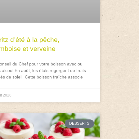
itz d’été à la pêche,
amboise et verveine
onseil du Chef pour votre boisson avec ou
 alcool En août, les étals regorgent de fruits
és de soleil. Cette boisson fraîche associe
ût 2026
DESSERTS