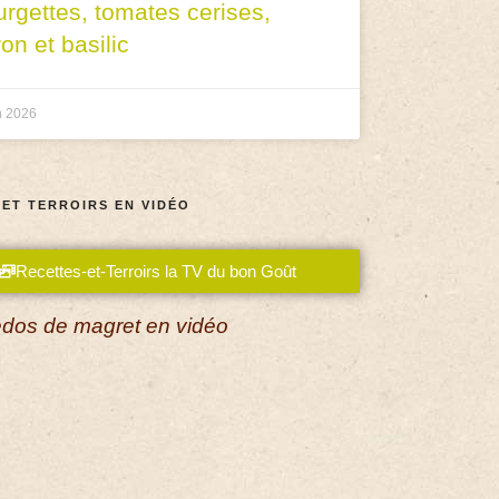
urgettes, tomates cerises,
ron et basilic
n 2026
 ET TERROIRS EN VIDÉO
Recettes-et-Terroirs la TV du bon Goût
dos de magret en vidéo