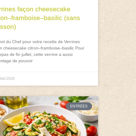
rrines façon cheesecake
tron–framboise–basilic (sans
isson)
ot du Chef pour votre recette de Verrines
n cheesecake citron–framboise–basilic Pour
epas de fin juillet, cette verrine a aussi
antage de pouvoir
illet 2026
ENTRÉES