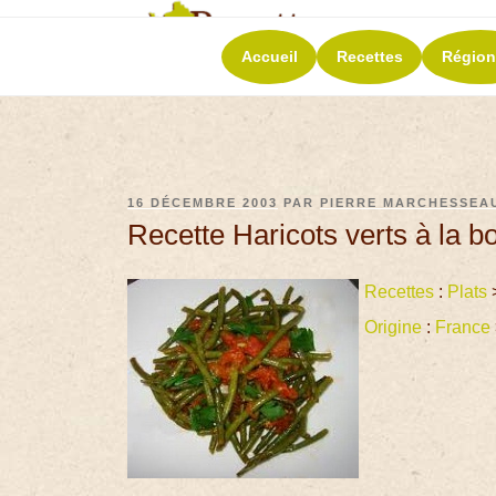
RECETT
Accueil
Recettes
Région
La richesse de 
16 DÉCEMBRE 2003
PAR
PIERRE MARCHESSEA
Recette Haricots verts à la 
Recettes
:
Plats
Origine
:
France