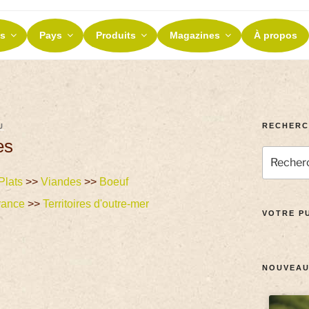
ES ET TERROIRS
s
Pays
Produits
Magazines
À propos
nos terroirs
RECHERC
U
es
Plats
>>
Viandes
>>
Boeuf
rance
>>
Territoires d'outre-mer
VOTRE PU
NOUVEAU