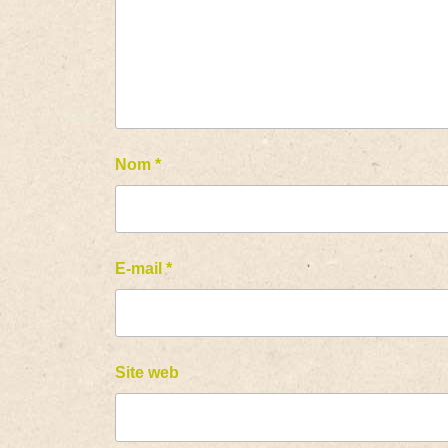
Nom
*
E-mail
*
Site web