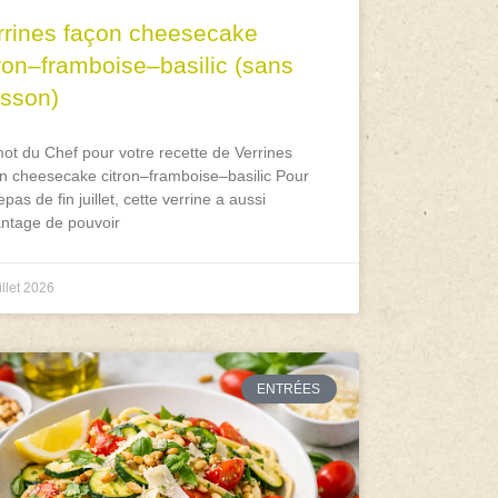
rrines façon cheesecake
tron–framboise–basilic (sans
isson)
ot du Chef pour votre recette de Verrines
n cheesecake citron–framboise–basilic Pour
epas de fin juillet, cette verrine a aussi
antage de pouvoir
illet 2026
ENTRÉES