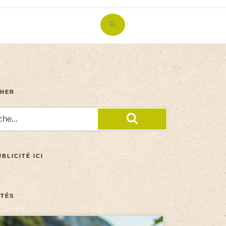
Search
for:
Search Button
HER
BLICITÉ ICI
TÉS