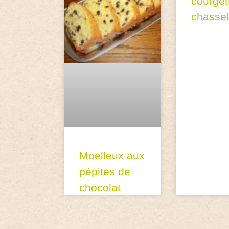
courget
chasse
Moelleux aux
pépites de
chocolat