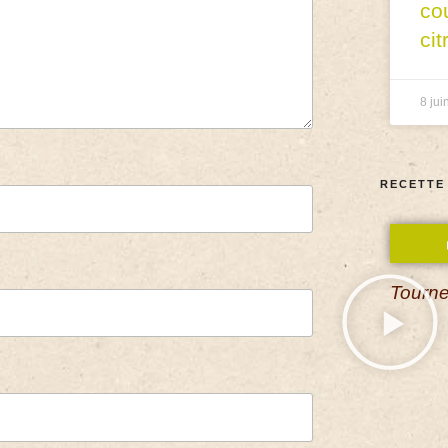
co
cit
8 jui
RECETTE
Tourne