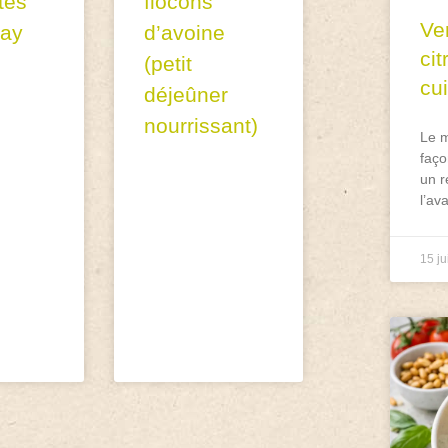
tes
flocons
Ve
lay
d’avoine
ci
(petit
cu
déjeûner
nourrissant)
Le m
faço
un r
l’av
15 ju