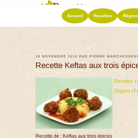
RECETT
Accueil
Recettes
Région
La richesse de 
18 NOVEMBRE 2010
PAR
PIERRE MARCHESSEA
Recette Keftas aux trois épic
Recettes
:
Origine
:
F
Recette de : Keftas aux trois épices