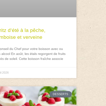
itz d’été à la pêche,
amboise et verveine
onseil du Chef pour votre boisson avec ou
 alcool En août, les étals regorgent de fruits
és de soleil. Cette boisson fraîche associe
ût 2026
DESSERTS