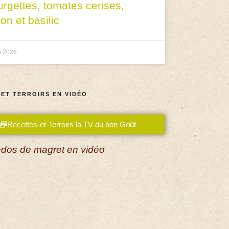
urgettes, tomates cerises,
ron et basilic
n 2026
 ET TERROIRS EN VIDÉO
Recettes-et-Terroirs la TV du bon Goût
dos de magret en vidéo