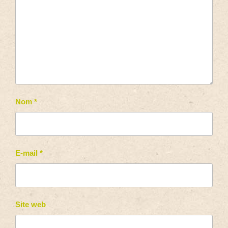
Nom
*
E-mail
*
Site web