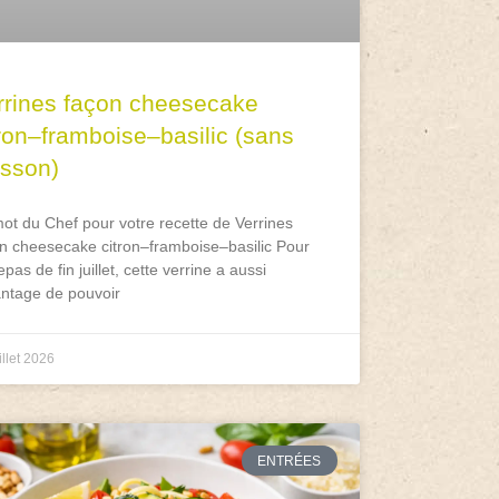
rrines façon cheesecake
tron–framboise–basilic (sans
isson)
ot du Chef pour votre recette de Verrines
n cheesecake citron–framboise–basilic Pour
epas de fin juillet, cette verrine a aussi
antage de pouvoir
illet 2026
ENTRÉES