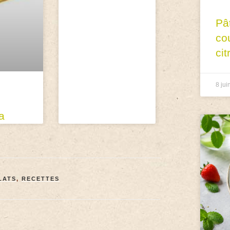
Pâ
co
cit
8 jui
a
LATS
,
RECETTES