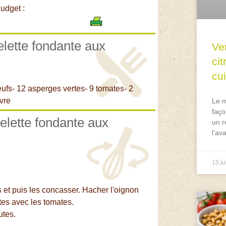
udget :
elette fondante aux
Ve
ci
cu
ufs- 12 asperges vertes- 9 tomates- 2
ivre
Le m
faço
elette fondante aux
un r
l’av
15 ju
s et puis les concasser. Hacher l'oignon
utes avec les tomates.
utes.