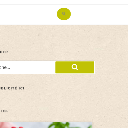
Search
for:
Search Button
HER
BLICITÉ ICI
TÉS