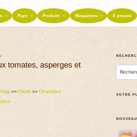
ES ET TERROIRS
s
Pays
Produits
Magazines
À propos
nos terroirs
RECHERC
U
ux tomates, asperges et
Plats
>>
Oeufs
>>
Omelettes
VOTRE PU
rance
NOUVEAU