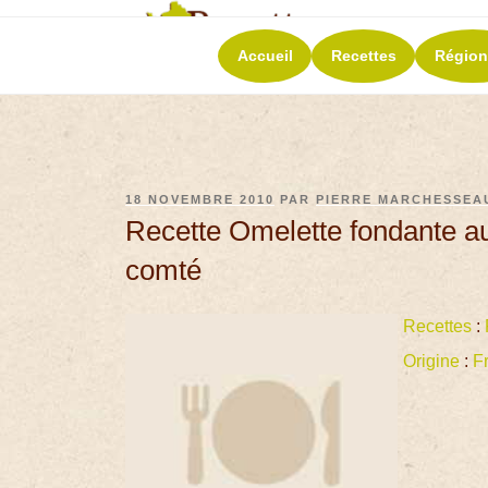
RECETT
Accueil
Recettes
Région
La richesse de 
18 NOVEMBRE 2010
PAR
PIERRE MARCHESSEA
Recette Omelette fondante a
comté
Recettes
:
Origine
:
F