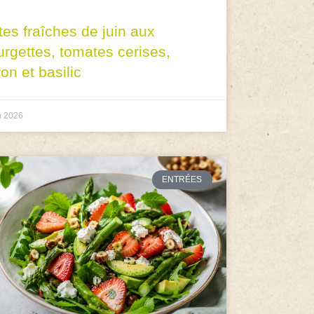
tes fraîches de juin aux
urgettes, tomates cerises,
ron et basilic
n 2026
ENTRÉES