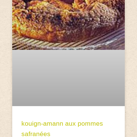
kouign-amann aux pommes
safranées