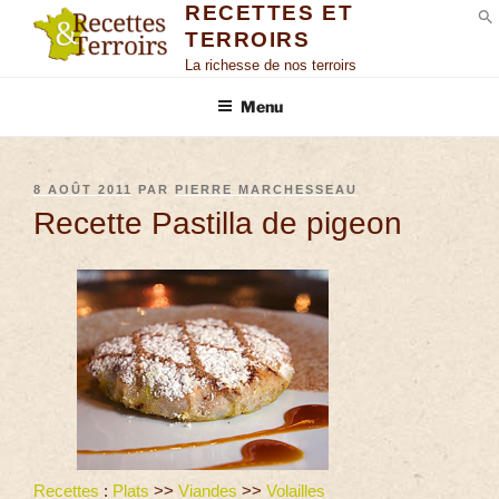
RECETTES ET
TERROIRS
S
La richesse de nos terroirs
Menu
8 AOÛT 2011
PAR
PIERRE MARCHESSEAU
Recette Pastilla de pigeon
Recettes
:
Plats
>>
Viandes
>>
Volailles