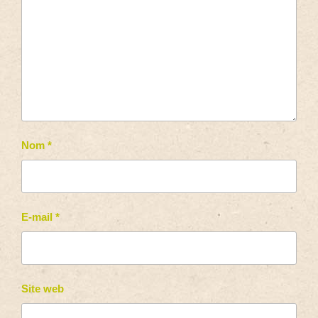
Nom
*
E-mail
*
Site web