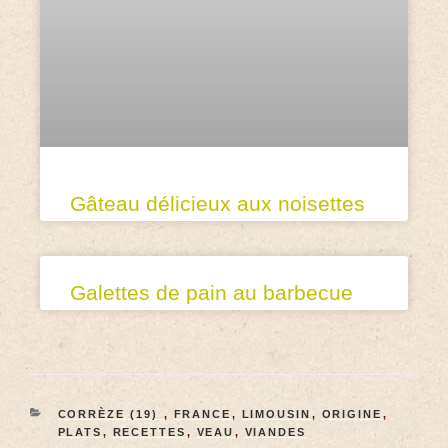
Gâteau délicieux aux noisettes
Galettes de pain au barbecue
CORRÈZE (19)
,
FRANCE
,
LIMOUSIN
,
ORIGINE
,
PLATS
,
RECETTES
,
VEAU
,
VIANDES