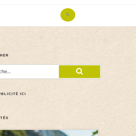
Search
for:
Search Button
HER
BLICITÉ ICI
TÉS