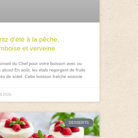
itz d’été à la pêche,
amboise et verveine
onseil du Chef pour votre boisson avec ou
 alcool En août, les étals regorgent de fruits
és de soleil. Cette boisson fraîche associe
ût 2026
DESSERTS