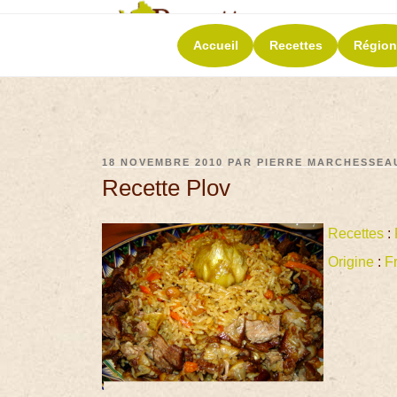
RECETT
Accueil
Recettes
Région
La richesse de 
18 NOVEMBRE 2010
PAR
PIERRE MARCHESSEA
Recette Plov
Recettes
:
Origine
:
F