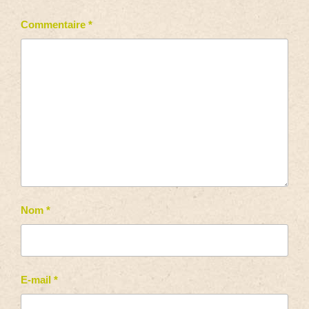
Commentaire
*
Nom
*
E-mail
*