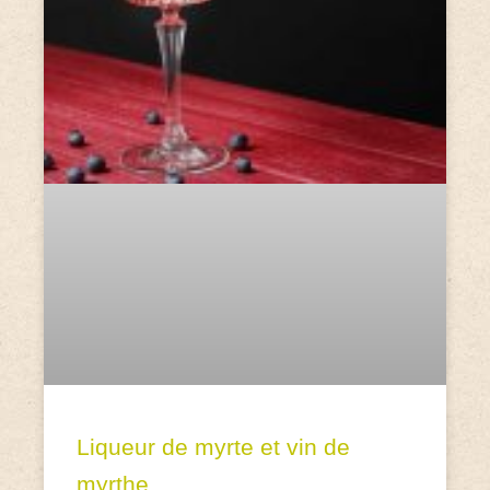
Liqueur de myrte et vin de
myrthe