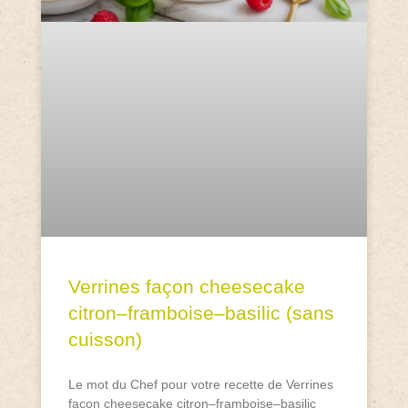
Verrines façon cheesecake
citron–framboise–basilic (sans
cuisson)
Le mot du Chef pour votre recette de Verrines
façon cheesecake citron–framboise–basilic