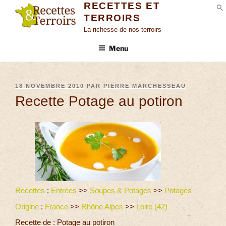
RECETTES ET
TERROIRS
S
La richesse de nos terroirs
Menu
18 NOVEMBRE 2010
PAR
PIERRE MARCHESSEAU
Recette Potage au potiron
Recettes
:
Entrées
>>
Soupes & Potages
>>
Potages
Origine
:
France
>>
Rhône Alpes
>>
Loire (42)
Recette de : Potage au potiron