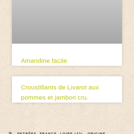
Amandine facile
Croustillants de Livarot aux
pommes et jambon cru.
ENTRÉES
,
FRANCE
,
LOIRE (42)
,
ORIGINE
,