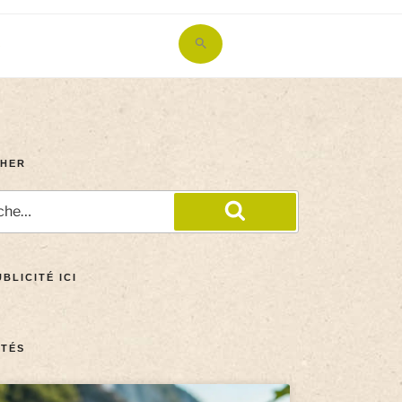
Search
for:
Search Button
HER
BLICITÉ ICI
TÉS