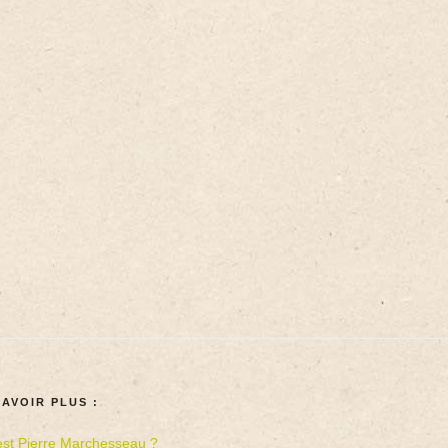
SAVOIR PLUS :
est Pierre Marchesseau ?