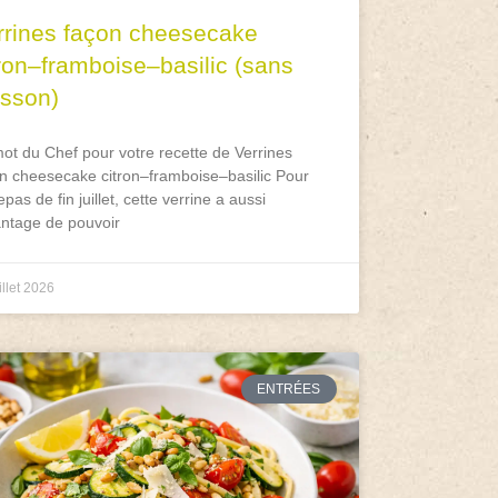
rrines façon cheesecake
tron–framboise–basilic (sans
isson)
ot du Chef pour votre recette de Verrines
n cheesecake citron–framboise–basilic Pour
epas de fin juillet, cette verrine a aussi
antage de pouvoir
illet 2026
ENTRÉES