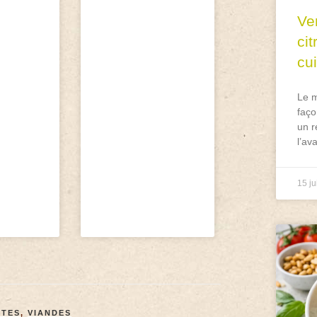
Ve
ci
cu
Le m
faço
un r
l’av
15 ju
TTES
,
VIANDES