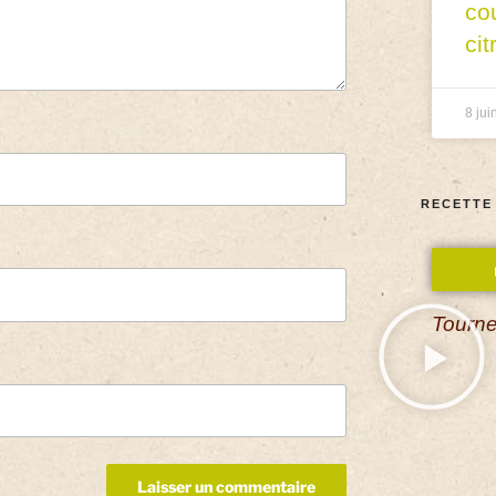
co
cit
8 jui
RECETTE
Tourne