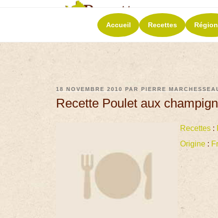
RECETT
Accueil
Recettes
Région
La richesse de 
18 NOVEMBRE 2010
PAR
PIERRE MARCHESSEA
Recette Poulet aux champigno
Recettes
:
Origine
:
F