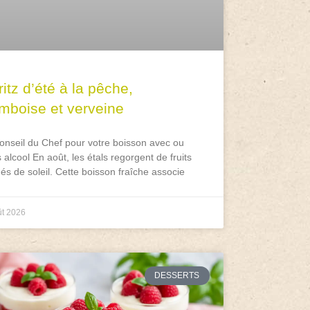
itz d’été à la pêche,
amboise et verveine
onseil du Chef pour votre boisson avec ou
 alcool En août, les étals regorgent de fruits
és de soleil. Cette boisson fraîche associe
ût 2026
DESSERTS