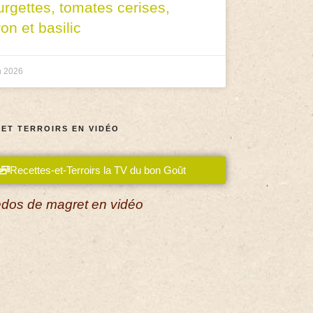
urgettes, tomates cerises,
ron et basilic
n 2026
 ET TERROIRS EN VIDÉO
Recettes-et-Terroirs la TV du bon Goût
dos de magret en vidéo