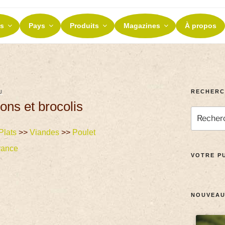
ES ET TERROIRS
s
Pays
Produits
Magazines
À propos
nos terroirs
RECHERC
U
ns et brocolis
Plats
>>
Viandes
>>
Poulet
rance
VOTRE PU
NOUVEAU