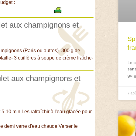
udget :
ulet aux champignons et
Spr
fr
ampignons (Paris ou autres)- 300 g de
laille- 3 cuillères à soupe de crème fraîche-
Le c
sans
gorg
ulet aux champignons et
7 ao
 5-10 min.Les rafraîchir à l'eau glacée pour
ne demi verre d'eau chaude.Verser le
.