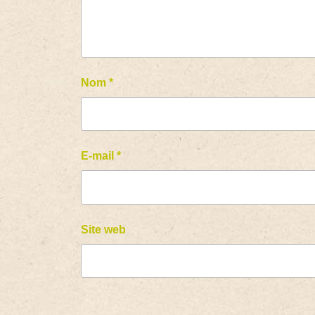
Nom
*
E-mail
*
Site web