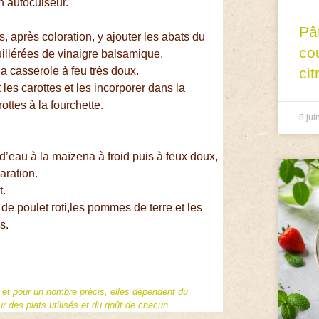
un autocuiseur.
Pâ
ns, après coloration, y ajouter les abats du
co
cuillérées de vinaigre balsamique.
a casserole à feu très doux.
cit
les carottes et les incorporer dans la
ttes à la fourchette.
8 jui
d’eau à la maïzena à froid puis à feux doux,
aration.
t.
de poulet roti,les pommes de terre et les
s.
f et pour un nombre précis, elles dépendent du
 des plats utilisés et du goût de chacun.