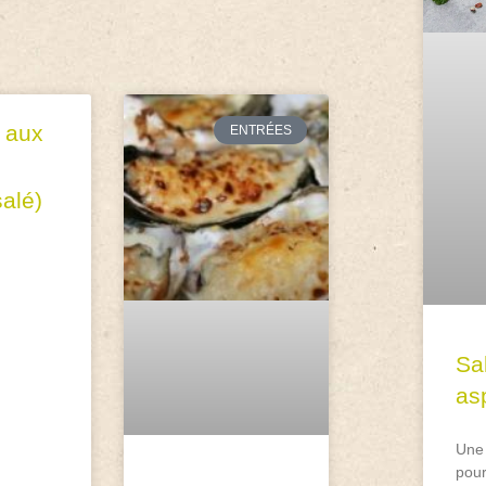
 aux
ENTRÉES
salé)
Sa
asp
Une 
pour