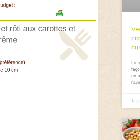
udget :
et rôti aux carottes et
Ve
ci
prême
cu
 préférence)
Le m
faço
de 10 cm
un r
l’av
15 ju