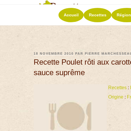
RECETT
Accueil
Recettes
Région
La richesse de 
18 NOVEMBRE 2010
PAR
PIERRE MARCHESSEA
Recette Poulet rôti aux carott
sauce suprême
Recettes
:
Origine
:
F