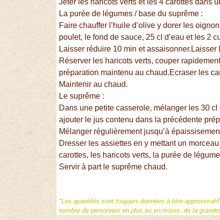
Jeter les haricots verts et les 4 carottes dans 
La purée de légumes / base du suprême :
Faire chauffer l’huile d’olive y dorer les oigno
poulet, le fond de sauce, 25 cl d’eau et les 2 
Laisser réduire 10 min et assaisonner.Laisser l
Réserver les haricots verts, couper rapidement 
préparation maintenu au chaud.Ecraser les caro
Maintenir au chaud.
Le suprême :
Dans une petite casserole, mélanger les 30 cl 
ajouter le jus contenu dans la précédente prép
Mélanger régulièrement jusqu’à épaissisemen
Dresser les assiettes en y mettant un morceau 
carottes, les haricots verts, la purée de légume
Servir à part le suprême chaud.
*Les quantités sont toujours données à titre approximati
nombre de personnes en plus ou en moins, de la grandeur