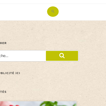
Search
for:
Search Button
HER
BLICITÉ ICI
TÉS