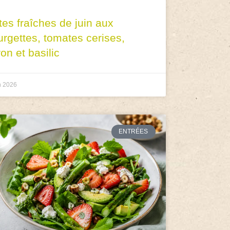
tes fraîches de juin aux
urgettes, tomates cerises,
ron et basilic
n 2026
ENTRÉES