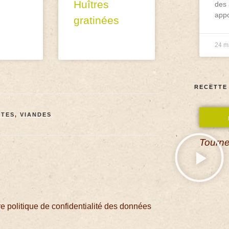
Huîtres
des 
appo
gratinées
24 m
RECETTE
TTES
,
VIANDES
Tourne
 politique de confidentialité des données