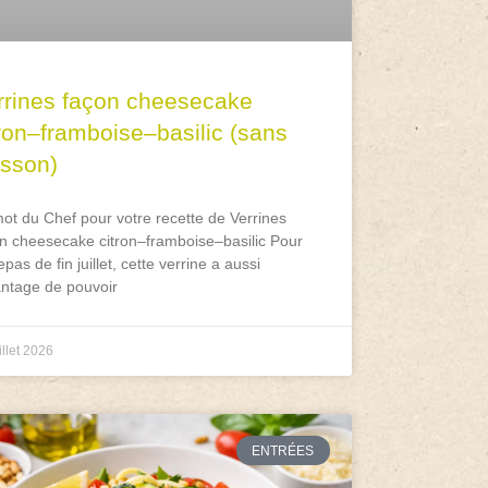
rrines façon cheesecake
tron–framboise–basilic (sans
isson)
ot du Chef pour votre recette de Verrines
n cheesecake citron–framboise–basilic Pour
epas de fin juillet, cette verrine a aussi
antage de pouvoir
illet 2026
ENTRÉES