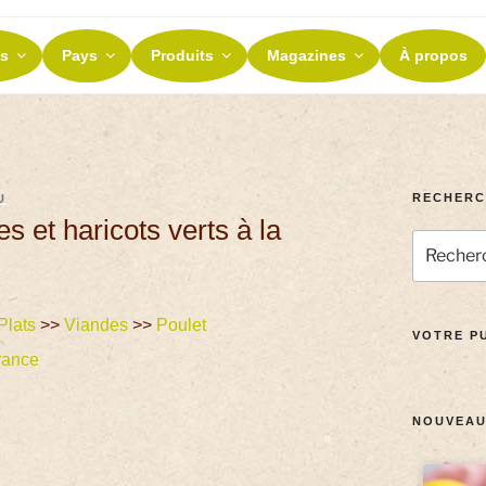
ES ET TERROIRS
s
Pays
Produits
Magazines
À propos
nos terroirs
RECHERC
U
es et haricots verts à la
Plats
>>
Viandes
>>
Poulet
VOTRE PU
rance
NOUVEAU