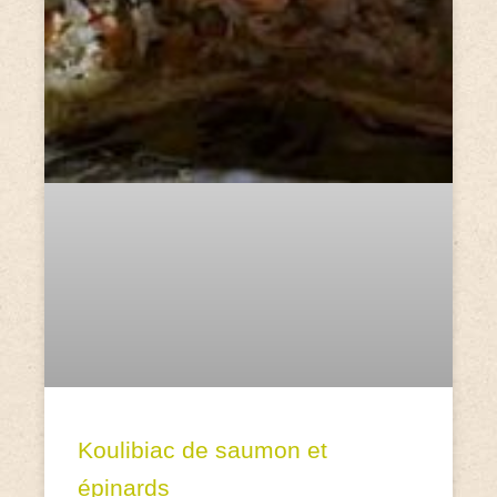
Koulibiac de saumon et
épinards