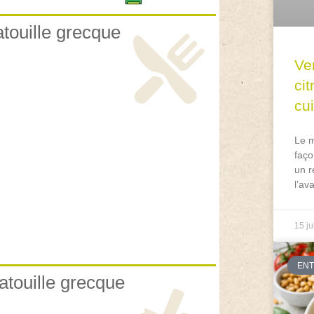
atouille grecque
Ve
ci
cu
Le m
faço
un r
l’av
15 ju
EN
atouille grecque