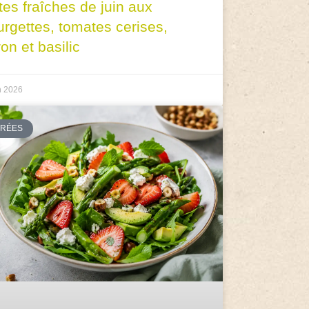
tes fraîches de juin aux
urgettes, tomates cerises,
ron et basilic
n 2026
TRÉES