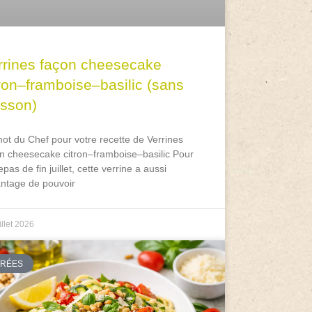
rrines façon cheesecake
tron–framboise–basilic (sans
isson)
ot du Chef pour votre recette de Verrines
n cheesecake citron–framboise–basilic Pour
epas de fin juillet, cette verrine a aussi
antage de pouvoir
illet 2026
TRÉES