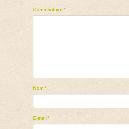
Commentaire
*
Nom
*
E-mail
*