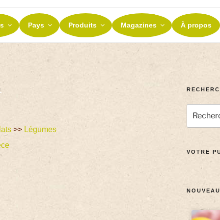
ES ET TERROIRS
s
Pays
Produits
Magazines
À propos
nos terroirs
RECHERC
U
lats
>>
Légumes
èce
VOTRE PU
NOUVEAU