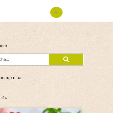
Search
for:
Search Button
HER
BLICITÉ ICI
TÉS