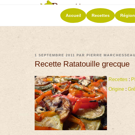
RECETT
Accueil
Recettes
Région
La richesse de 
1 SEPTEMBRE 2011
PAR
PIERRE MARCHESSEA
Recette Ratatouille grecque
Recettes
:
P
Origine
:
Gr