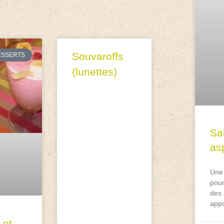
Souvaroffs
ESSERTS
(lunettes)
Sa
asp
Une 
pour
des 
appo
 et