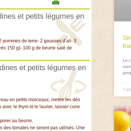
dines et petits légumes en
Spr
2 pommes de terre- 2 gousses d'ail- 3
fr
rès 150 g)- 100 g de beurre salé de
Le c
rdines et petits légumes en
sans
gorg
7 ao
reau en petits morceaux, mettre les dés
avec le thym et le laurier, laisser cuire
rporer au beurre.
rs des tomates ne seront pas utilisés. Une