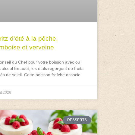
itz d’été à la pêche,
amboise et verveine
onseil du Chef pour votre boisson avec ou
 alcool En août, les étals regorgent de fruits
és de soleil. Cette boisson fraîche associe
ût 2026
DESSERTS