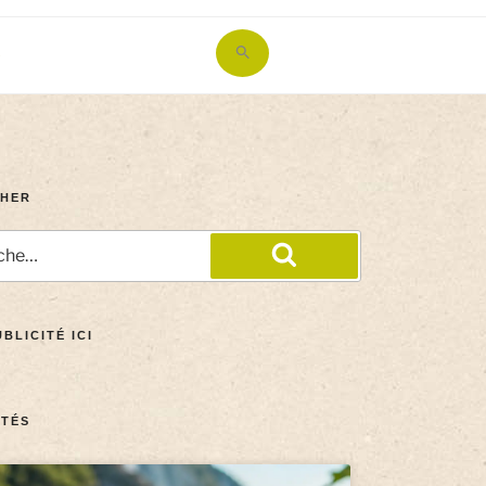
Search
for:
Search Button
HER
BLICITÉ ICI
TÉS