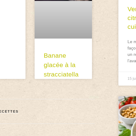
Ve
ci
cu
Le m
faço
Banane
un r
l’av
glacée à la
stracciatella
15 ju
ECETTES