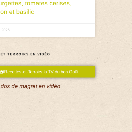
urgettes, tomates cerises,
ron et basilic
n 2026
 ET TERROIRS EN VIDÉO
Recettes-et-Terroirs la TV du bon Goût
dos de magret en vidéo