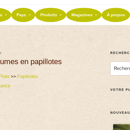
ES ET TERROIRS
s
Pays
Produits
Magazines
À propos
nos terroirs
RECHERC
U
gumes en papillotes
Plats
>>
Papillotes
rance
VOTRE PU
NOUVEAU