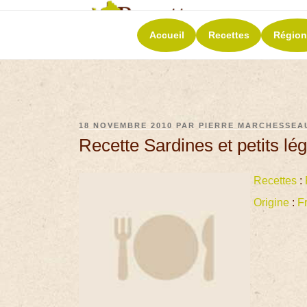
RECETT
Accueil
Recettes
Région
La richesse de 
18 NOVEMBRE 2010
PAR
PIERRE MARCHESSEA
Recette Sardines et petits lé
Recettes
:
Origine
:
F