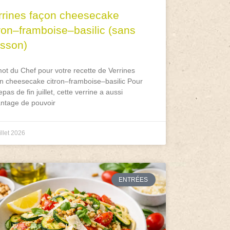
rrines façon cheesecake
tron–framboise–basilic (sans
isson)
ot du Chef pour votre recette de Verrines
n cheesecake citron–framboise–basilic Pour
epas de fin juillet, cette verrine a aussi
antage de pouvoir
illet 2026
ENTRÉES