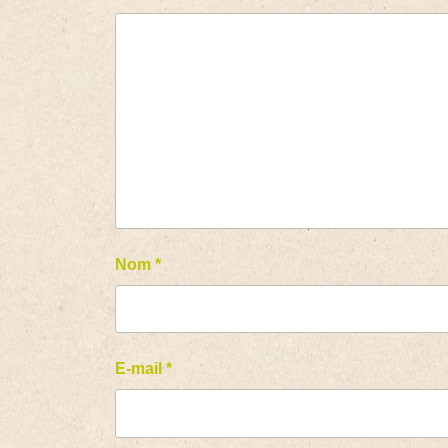
Nom
*
E-mail
*