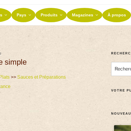
ES ET TERROIRS
s
Pays
Produits
Magazines
À propos
nos terroirs
RECHERC
U
e simple
Plats
>>
Sauces et Préparations
rance
VOTRE PU
NOUVEAU