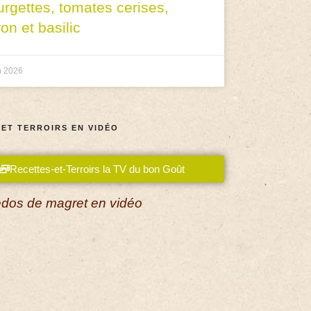
urgettes, tomates cerises,
ron et basilic
n 2026
 ET TERROIRS EN VIDÉO
Recettes-et-Terroirs la TV du bon Goût
dos de magret en vidéo