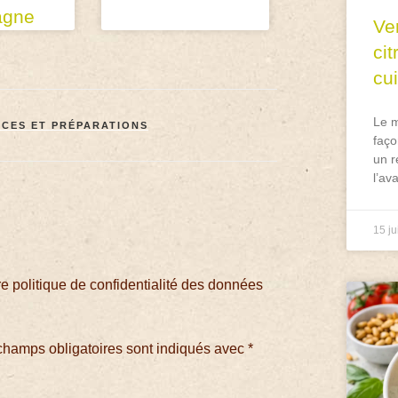
agne
Ve
ci
cu
Le m
CES ET PRÉPARATIONS
faço
un r
l’av
15 ju
 politique de confidentialité des données
champs obligatoires sont indiqués avec
*