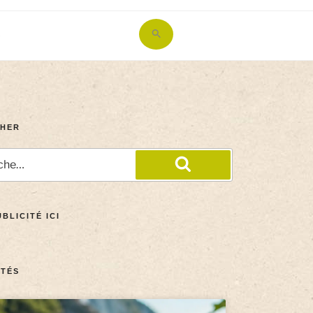
Search
for:
Search Button
HER
BLICITÉ ICI
TÉS