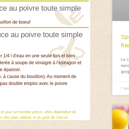
ce au poivre toute simple
ouillon de boeuf
uce au poivre toute simple
Spr
fr
er 1/4 l d'eau en une seule fois et bien
Le c
lerée à soupe de vinaigre à l'estragon et
sans
e épaissir.
gorg
ipe, à cause du bouillon). Au moment de
it pas double emploi avec le poivre
7 ao
f et pour un nombre précis, elles dépendent du
 des plats utilisés et du goût de chacun.