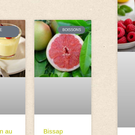
E
BOISSONS
n au
Bissap