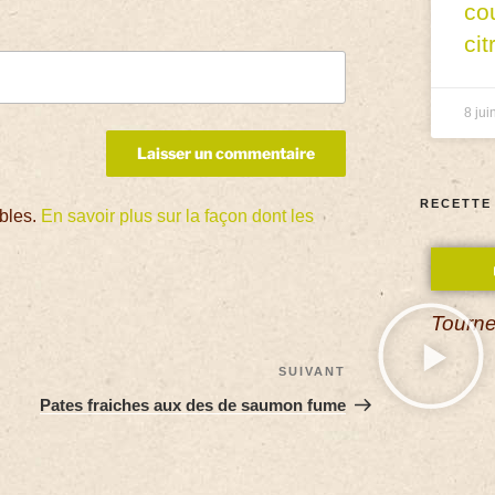
co
cit
8 jui
RECETTE
ables.
En savoir plus sur la façon dont les
Tourne
SUIVANT
Pates fraiches aux des de saumon fume