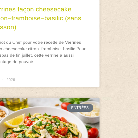
rrines façon cheesecake
tron–framboise–basilic (sans
isson)
ot du Chef pour votre recette de Verrines
n cheesecake citron–framboise–basilic Pour
epas de fin juillet, cette verrine a aussi
antage de pouvoir
illet 2026
ENTRÉES