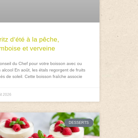
itz d’été à la pêche,
amboise et verveine
onseil du Chef pour votre boisson avec ou
 alcool En août, les étals regorgent de fruits
és de soleil. Cette boisson fraîche associe
ût 2026
DESSERTS