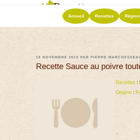
RECETT
Accueil
Recettes
Région
La richesse de 
18 NOVEMBRE 2010
PAR
PIERRE MARCHESSEA
Recette Sauce au poivre tout
Recettes
:
Origine
:
F