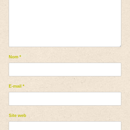
Nom
*
E-mail
*
Site web