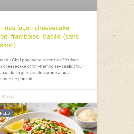
rrines façon cheesecake
tron–framboise–basilic (sans
isson)
ot du Chef pour votre recette de Verrines
n cheesecake citron–framboise–basilic Pour
epas de fin juillet, cette verrine a aussi
antage de pouvoir
illet 2026
TRÉES