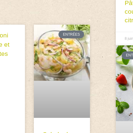
Pâ
co
cit
oni
ENTRÉES
8 jui
e et
tes
EN