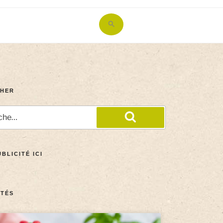
Search
for:
Search Button
HER
BLICITÉ ICI
TÉS