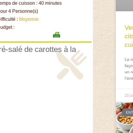
emps de cuisson : 40 minutes
our 4 Personne(s)
fficulté :
Moyenne
Ve
udget :
ci
cu
ré-salé de carottes à la
Le m
faço
un r
l’av
15 ju
EN