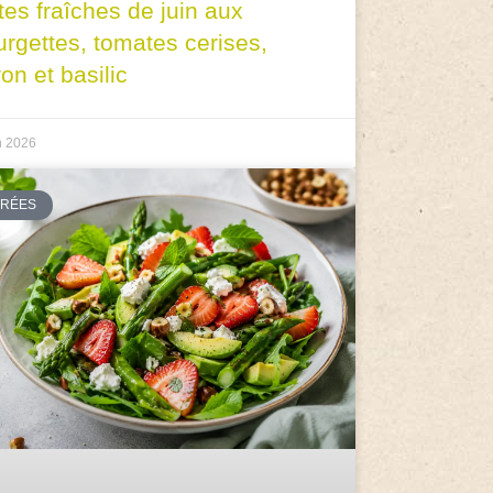
tes fraîches de juin aux
urgettes, tomates cerises,
ron et basilic
n 2026
TRÉES