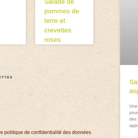
Salade de
pommes de
terre et
crevettes
roses
ETTES
Sa
asp
Une 
pour
des 
appo
 politique de confidentialité des données