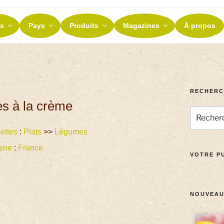
ES ET TERROIRS
s
Pays
Produits
Magazines
À propos
nos terroirs
RECHERC
es à la crème
ettes
:
Plats
>>
Légumes
gine
:
France
VOTRE PU
NOUVEAU